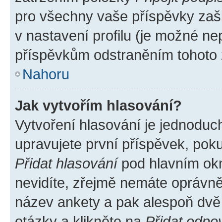
pro všechny vaše příspěvky zašk
v nastavení profilu (je možné n
příspěvkům odstraněním tohoto z
Nahoru
Jak vytvořím hlasování?
Vytvoření hlasování je jednoduc
upravujete první příspěvek, poku
Přidat hlasování
pod hlavním okn
nevidíte, zřejmě nemáte oprávněn
název ankety a pak alespoň dvě
otázky a klikněte na
Přidat odpo