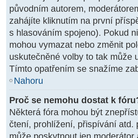
původním autorem, moderátorem
zahájíte kliknutím na první přísp
s hlasováním spojeno). Pokud ni
mohou vymazat nebo změnit polož
uskutečněné volby to tak může uč
Tímto opatřením se snažíme zabr
Nahoru
Proč se nemohu dostat k fóru
Některá fóra mohou být znepříst
čtení, prohlížení, přispívání atd.
může poskytnout jen moderátor a 