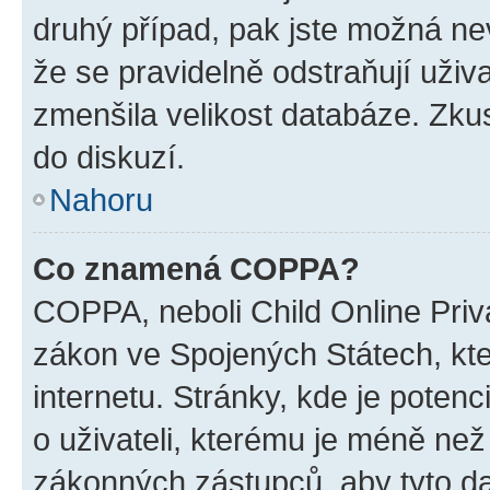
druhý případ, pak jste možná nev
že se pravidelně odstraňují uživa
zmenšila velikost databáze. Zkus
do diskuzí.
Nahoru
Co znamená COPPA?
COPPA, neboli Child Online Priva
zákon ve Spojených Státech, kte
internetu. Stránky, kde je poten
o uživateli, kterému je méně než
zákonných zástupců, aby tyto dat