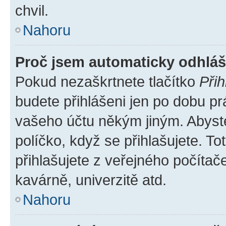
chvil.
Nahoru
Proč jsem automaticky odhlá
Pokud nezaškrtnete tlačítko
Přih
budete přihlášeni jen po dobu pr
vašeho účtu někým jiným. Abyste 
políčko, když se přihlašujete. 
přihlašujete z veřejného počítač
kavárně, univerzitě atd.
Nahoru