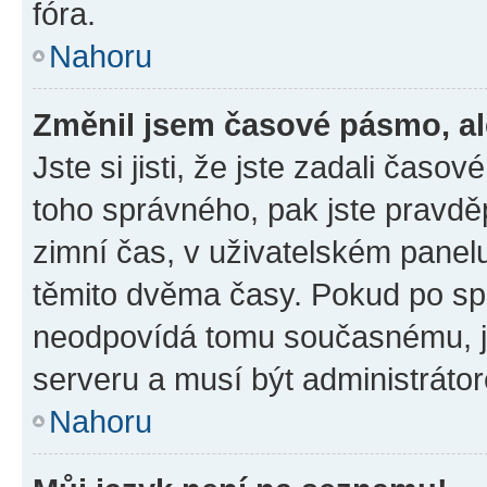
fóra.
Nahoru
Změnil jsem časové pásmo, ale
Jste si jisti, že jste zadali časo
toho správného, pak jste pravdě
zimní čas, v uživatelském pane
těmito dvěma časy. Pokud po s
neodpovídá tomu současnému, j
serveru a musí být administráto
Nahoru