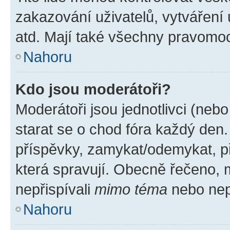
zakazování uživatelů, vytváření
atd. Mají také všechny pravomo
Nahoru
Kdo jsou moderátoři?
Moderátoři jsou jednotlivci (nebo 
starat se o chod fóra každý den
příspěvky, zamykat/odemykat, p
která spravují. Obecně řečeno, m
nepřispívali
mimo téma
nebo nepř
Nahoru