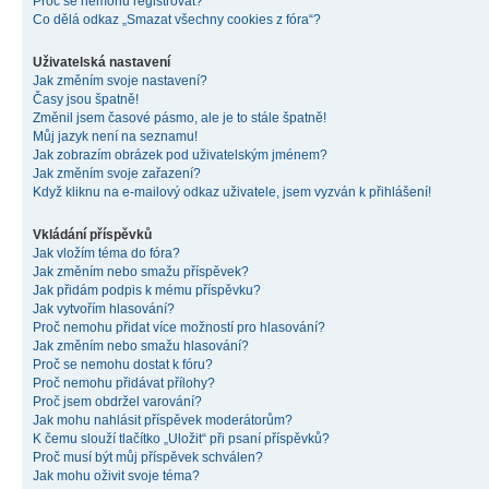
Proč se nemohu registrovat?
Co dělá odkaz „Smazat všechny cookies z fóra“?
Uživatelská nastavení
Jak změním svoje nastavení?
Časy jsou špatně!
Změnil jsem časové pásmo, ale je to stále špatně!
Můj jazyk není na seznamu!
Jak zobrazím obrázek pod uživatelským jménem?
Jak změním svoje zařazení?
Když kliknu na e-mailový odkaz uživatele, jsem vyzván k přihlášení!
Vkládání příspěvků
Jak vložím téma do fóra?
Jak změním nebo smažu příspěvek?
Jak přidám podpis k mému příspěvku?
Jak vytvořím hlasování?
Proč nemohu přidat více možností pro hlasování?
Jak změním nebo smažu hlasování?
Proč se nemohu dostat k fóru?
Proč nemohu přidávat přílohy?
Proč jsem obdržel varování?
Jak mohu nahlásit příspěvek moderátorům?
K čemu slouží tlačítko „Uložit“ při psaní příspěvků?
Proč musí být můj příspěvek schválen?
Jak mohu oživit svoje téma?