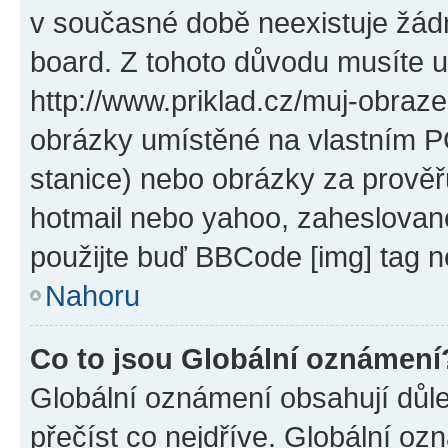
v současné době neexistuje žád
board. Z tohoto důvodu musíte u
http://www.priklad.cz/muj-obraz
obrázky umístěné na vlastním PC
stanice) nebo obrázky za prověř
hotmail nebo yahoo, zaheslovan
použijte buď BBCode [img] tag n
Nahoru
Co to jsou Globální oznámení
Globální oznámení obsahují důlež
přečíst co nejdříve. Globální o