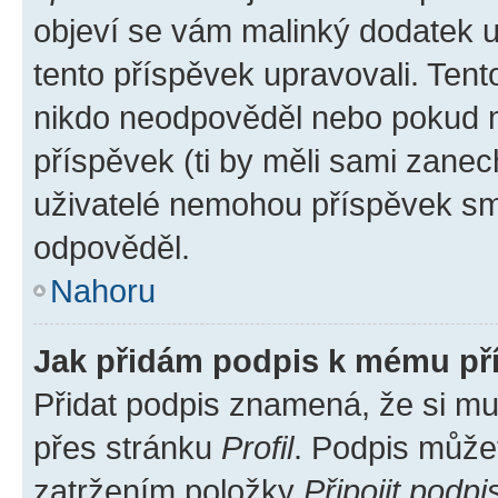
objeví se vám malinký dodatek u 
tento příspěvek upravovali. Ten
nikdo neodpověděl nebo pokud mo
příspěvek (ti by měli sami zanec
uživatelé nemohou příspěvek sma
odpověděl.
Nahoru
Jak přidám podpis k mému př
Přidat podpis znamená, že si mus
přes stránku
Profil
. Podpis může
zatržením položky
Připojit podpi