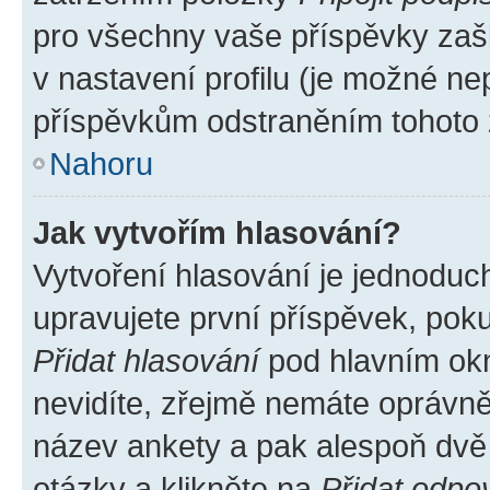
pro všechny vaše příspěvky zašk
v nastavení profilu (je možné n
příspěvkům odstraněním tohoto z
Nahoru
Jak vytvořím hlasování?
Vytvoření hlasování je jednoduc
upravujete první příspěvek, poku
Přidat hlasování
pod hlavním okn
nevidíte, zřejmě nemáte oprávněn
název ankety a pak alespoň dvě
otázky a klikněte na
Přidat odpo