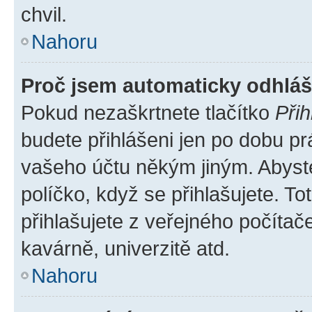
chvil.
Nahoru
Proč jsem automaticky odhlá
Pokud nezaškrtnete tlačítko
Přih
budete přihlášeni jen po dobu pr
vašeho účtu někým jiným. Abyste 
políčko, když se přihlašujete. 
přihlašujete z veřejného počítač
kavárně, univerzitě atd.
Nahoru