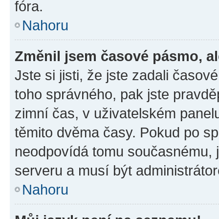
fóra.
Nahoru
Změnil jsem časové pásmo, ale
Jste si jisti, že jste zadali časo
toho správného, pak jste pravdě
zimní čas, v uživatelském pane
těmito dvěma časy. Pokud po s
neodpovídá tomu současnému, j
serveru a musí být administráto
Nahoru