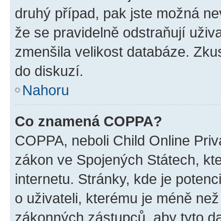
druhý případ, pak jste možná nev
že se pravidelně odstraňují uživa
zmenšila velikost databáze. Zkus
do diskuzí.
Nahoru
Co znamená COPPA?
COPPA, neboli Child Online Priva
zákon ve Spojených Státech, kte
internetu. Stránky, kde je poten
o uživateli, kterému je méně než
zákonných zástupců, aby tyto dat