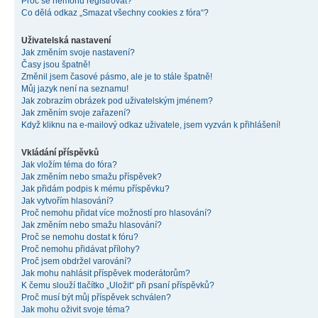
Proč se nemohu registrovat?
Co dělá odkaz „Smazat všechny cookies z fóra“?
Uživatelská nastavení
Jak změním svoje nastavení?
Časy jsou špatně!
Změnil jsem časové pásmo, ale je to stále špatně!
Můj jazyk není na seznamu!
Jak zobrazím obrázek pod uživatelským jménem?
Jak změním svoje zařazení?
Když kliknu na e-mailový odkaz uživatele, jsem vyzván k přihlášení!
Vkládání příspěvků
Jak vložím téma do fóra?
Jak změním nebo smažu příspěvek?
Jak přidám podpis k mému příspěvku?
Jak vytvořím hlasování?
Proč nemohu přidat více možností pro hlasování?
Jak změním nebo smažu hlasování?
Proč se nemohu dostat k fóru?
Proč nemohu přidávat přílohy?
Proč jsem obdržel varování?
Jak mohu nahlásit příspěvek moderátorům?
K čemu slouží tlačítko „Uložit“ při psaní příspěvků?
Proč musí být můj příspěvek schválen?
Jak mohu oživit svoje téma?