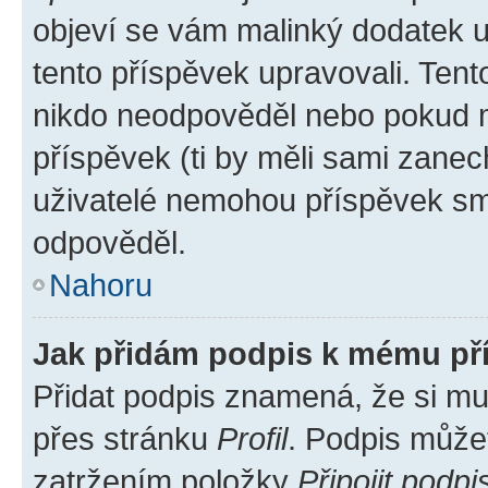
objeví se vám malinký dodatek u 
tento příspěvek upravovali. Ten
nikdo neodpověděl nebo pokud mo
příspěvek (ti by měli sami zanec
uživatelé nemohou příspěvek sma
odpověděl.
Nahoru
Jak přidám podpis k mému př
Přidat podpis znamená, že si mus
přes stránku
Profil
. Podpis může
zatržením položky
Připojit podpi