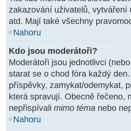
zakazování uživatelů, vytváření
atd. Mají také všechny pravomo
Nahoru
Kdo jsou moderátoři?
Moderátoři jsou jednotlivci (nebo 
starat se o chod fóra každý den
příspěvky, zamykat/odemykat, p
která spravují. Obecně řečeno, m
nepřispívali
mimo téma
nebo nepř
Nahoru