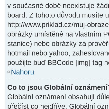
v současné době neexistuje žád
board. Z tohoto důvodu musíte u
http://www.priklad.cz/muj-obraz
obrázky umístěné na vlastním PC
stanice) nebo obrázky za prověř
hotmail nebo yahoo, zaheslovan
použijte buď BBCode [img] tag n
Nahoru
Co to jsou Globální oznámení
Globální oznámení obsahují důlež
přečíst co nejdříve. Globální o