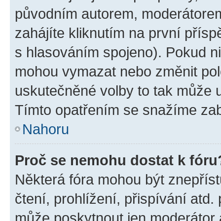
původním autorem, moderátorem
zahájíte kliknutím na první přísp
s hlasováním spojeno). Pokud ni
mohou vymazat nebo změnit polož
uskutečněné volby to tak může uč
Tímto opatřením se snažíme zabr
Nahoru
Proč se nemohu dostat k fóru
Některá fóra mohou být znepříst
čtení, prohlížení, přispívání atd.
může poskytnout jen moderátor a 