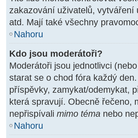
zakazování uživatelů, vytváření
atd. Mají také všechny pravomo
Nahoru
Kdo jsou moderátoři?
Moderátoři jsou jednotlivci (nebo 
starat se o chod fóra každý den
příspěvky, zamykat/odemykat, p
která spravují. Obecně řečeno, m
nepřispívali
mimo téma
nebo nepř
Nahoru