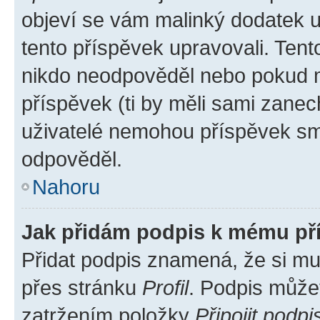
objeví se vám malinký dodatek u 
tento příspěvek upravovali. Ten
nikdo neodpověděl nebo pokud mo
příspěvek (ti by měli sami zanec
uživatelé nemohou příspěvek sma
odpověděl.
Nahoru
Jak přidám podpis k mému př
Přidat podpis znamená, že si mus
přes stránku
Profil
. Podpis může
zatržením položky
Připojit podpi