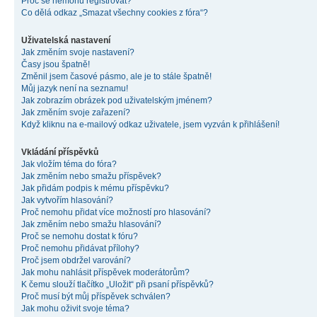
Proč se nemohu registrovat?
Co dělá odkaz „Smazat všechny cookies z fóra“?
Uživatelská nastavení
Jak změním svoje nastavení?
Časy jsou špatně!
Změnil jsem časové pásmo, ale je to stále špatně!
Můj jazyk není na seznamu!
Jak zobrazím obrázek pod uživatelským jménem?
Jak změním svoje zařazení?
Když kliknu na e-mailový odkaz uživatele, jsem vyzván k přihlášení!
Vkládání příspěvků
Jak vložím téma do fóra?
Jak změním nebo smažu příspěvek?
Jak přidám podpis k mému příspěvku?
Jak vytvořím hlasování?
Proč nemohu přidat více možností pro hlasování?
Jak změním nebo smažu hlasování?
Proč se nemohu dostat k fóru?
Proč nemohu přidávat přílohy?
Proč jsem obdržel varování?
Jak mohu nahlásit příspěvek moderátorům?
K čemu slouží tlačítko „Uložit“ při psaní příspěvků?
Proč musí být můj příspěvek schválen?
Jak mohu oživit svoje téma?