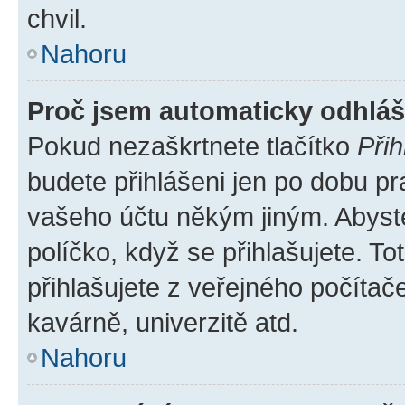
chvil.
Nahoru
Proč jsem automaticky odhlá
Pokud nezaškrtnete tlačítko
Přih
budete přihlášeni jen po dobu pr
vašeho účtu někým jiným. Abyste 
políčko, když se přihlašujete. 
přihlašujete z veřejného počítač
kavárně, univerzitě atd.
Nahoru