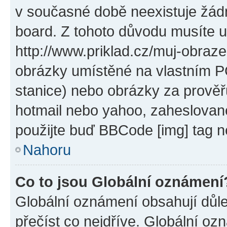
v současné době neexistuje žád
board. Z tohoto důvodu musíte u
http://www.priklad.cz/muj-obraz
obrázky umístěné na vlastním PC
stanice) nebo obrázky za prověř
hotmail nebo yahoo, zaheslovan
použijte buď BBCode [img] tag n
Nahoru
Co to jsou Globální oznámení
Globální oznámení obsahují důlež
přečíst co nejdříve. Globální o