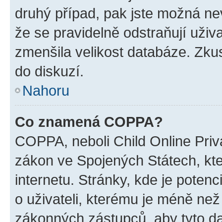
druhý případ, pak jste možná nev
že se pravidelně odstraňují uživa
zmenšila velikost databáze. Zkus
do diskuzí.
Nahoru
Co znamená COPPA?
COPPA, neboli Child Online Priva
zákon ve Spojených Státech, kte
internetu. Stránky, kde je poten
o uživateli, kterému je méně než
zákonných zástupců, aby tyto dat