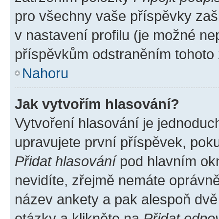
pro všechny vaše příspěvky zašk
v nastavení profilu (je možné n
příspěvkům odstraněním tohoto z
Nahoru
Jak vytvořím hlasování?
Vytvoření hlasování je jednoduc
upravujete první příspěvek, poku
Přidat hlasování
pod hlavním okn
nevidíte, zřejmě nemáte oprávněn
název ankety a pak alespoň dvě
otázky a klikněte na
Přidat odpo