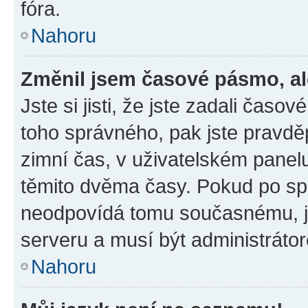
fóra.
Nahoru
Změnil jsem časové pásmo, ale
Jste si jisti, že jste zadali časo
toho správného, pak jste pravdě
zimní čas, v uživatelském pane
těmito dvěma časy. Pokud po s
neodpovídá tomu současnému, j
serveru a musí být administráto
Nahoru