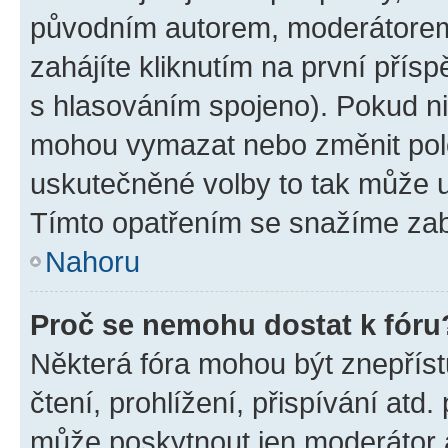
původním autorem, moderátorem
zahájíte kliknutím na první přísp
s hlasováním spojeno). Pokud ni
mohou vymazat nebo změnit polož
uskutečněné volby to tak může uč
Tímto opatřením se snažíme zabr
Nahoru
Proč se nemohu dostat k fóru
Některá fóra mohou být znepříst
čtení, prohlížení, přispívání atd.
může poskytnout jen moderátor a 