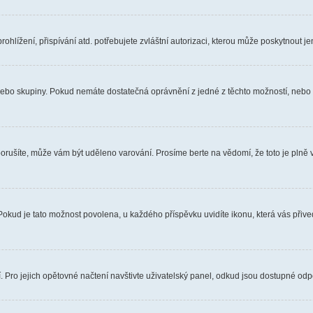
hlížení, přispívání atd. potřebujete zvláštní autorizaci, kterou může poskytnout jen
, nebo skupiny. Pokud nemáte dostatečná oprávnění z jedné z těchto možností, nebo n
e porušíte, může vám být uděleno varování. Prosíme berte na vědomí, že toto je pl
 Pokud je tato možnost povolena, u každého příspěvku uvidíte ikonu, která vás přiv
Pro jejich opětovné načtení navštivte uživatelský panel, odkud jsou dostupné odpo