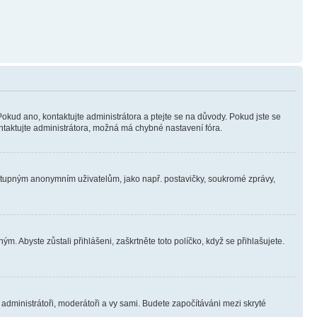
Pokud ano, kontaktujte administrátora a ptejte se na důvody. Pokud jste se
kontaktujte administrátora, možná má chybné nastavení fóra.
dostupným anonymním uživatelům, jako např. postavičky, soukromé zprávy,
m. Abyste zůstali přihlášeni, zaškrtněte toto políčko, když se přihlašujete.
e administrátoři, moderátoři a vy sami. Budete započítáváni mezi skryté