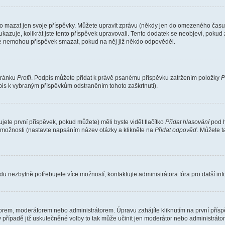
o mazat jen svoje příspěvky. Můžete upravit zprávu (někdy jen do omezeného času p
 ukazuje, kolikrát jste tento příspěvek upravovali. Tento dodatek se neobjeví, pok
telé nemohou příspěvek smazat, pokud na něj již někdo odpověděl.
stránku
Profil
. Podpis můžete přidat k právě psanému příspěvku zatržením položky
P
dpis k vybraným příspěvkům odstraněním tohoto zaškrtnutí).
ete první příspěvek, pokud můžete) měli byste vidět tlačítko
Přidat hlasování
pod h
ě možnosti (nastavte napsáním název otázky a klikněte na
Přidat odpověď
. Můžete 
u nezbytně potřebujete více možností, kontaktujte administrátora fóra pro další in
orem, moderátorem nebo administrátorem. Úpravu zahájíte kliknutím na první příspě
případě již uskutečněné volby to tak může učinit jen moderátor nebo administrátor