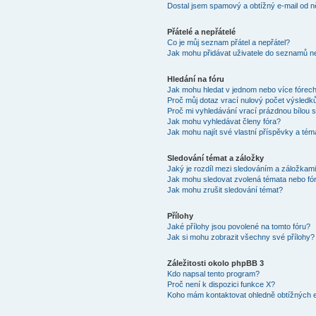
Dostal jsem spamový a obtížný e-mail od n
Přátelé a nepřátelé
Co je můj seznam přátel a nepřátel?
Jak mohu přidávat uživatele do seznamů ne
Hledání na fóru
Jak mohu hledat v jednom nebo více fórec
Proč můj dotaz vrací nulový počet výsledk
Proč mi vyhledávání vrací prázdnou bílou s
Jak mohu vyhledávat členy fóra?
Jak mohu najít své vlastní příspěvky a tém
Sledování témat a záložky
Jaký je rozdíl mezi sledováním a záložkam
Jak mohu sledovat zvolená témata nebo fó
Jak mohu zrušit sledování témat?
Přílohy
Jaké přílohy jsou povolené na tomto fóru?
Jak si mohu zobrazit všechny své přílohy?
Záležitosti okolo phpBB 3
Kdo napsal tento program?
Proč není k dispozici funkce X?
Koho mám kontaktovat ohledně obtížných e-