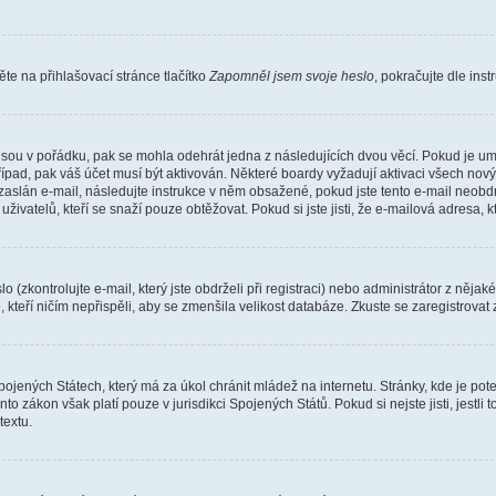
e na přihlašovací stránce tlačítko
Zapomněl jsem svoje heslo
, pokračujte dle ins
jsou v pořádku, pak se mohla odehrát jedna z následujících dvou věcí. Pokud je um
řípad, pak váš účet musí být aktivován. Některé boardy vyžadují aktivaci všech nov
yl zaslán e-mail, následujte instrukce v něm obsažené, pokud jste tento e-mail neobd
uživatelů, kteří se snaží pouze obtěžovat. Pokud si jste jisti, že e-mailová adresa, k
(zkontrolujte e-mail, který jste obdrželi při registraci) nebo administrátor z něja
, kteří ničím nepřispěli, aby se zmenšila velikost databáze. Zkuste se zaregistrovat
ojených Státech, který má za úkol chránit mládež na internetu. Stránky, kde je po
nto zákon však platí pouze v jurisdikci Spojených Států. Pokud si nejste jisti, jestl
extu.