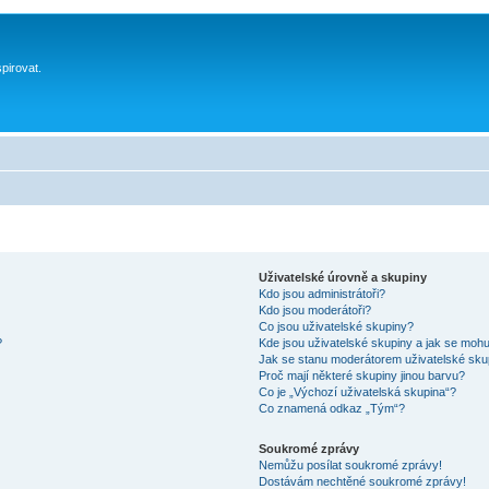
spirovat.
Uživatelské úrovně a skupiny
Kdo jsou administrátoři?
Kdo jsou moderátoři?
Co jsou uživatelské skupiny?
?
Kde jsou uživatelské skupiny a jak se mohu
Jak se stanu moderátorem uživatelské sku
Proč mají některé skupiny jinou barvu?
Co je „Výchozí uživatelská skupina“?
Co znamená odkaz „Tým“?
Soukromé zprávy
Nemůžu posílat soukromé zprávy!
Dostávám nechtěné soukromé zprávy!