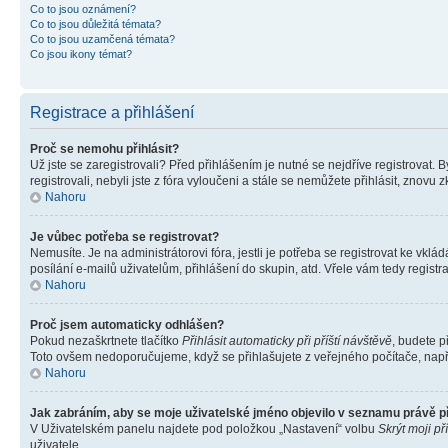
Co to jsou oznámení?
Co to jsou důležitá témata?
Co to jsou uzamčená témata?
Co jsou ikony témat?
Registrace a přihlášení
Proč se nemohu přihlásit?
Už jste se zaregistrovali? Před přihlášením je nutné se nejdříve registrovat.
registrovali, nebyli jste z fóra vyloučeni a stále se nemůžete přihlásit, zno
Nahoru
Je vůbec potřeba se registrovat?
Nemusíte. Je na administrátorovi fóra, jestli je potřeba se registrovat ke 
posílání e-mailů uživatelům, přihlášení do skupin, atd. Vřele vám tedy registr
Nahoru
Proč jsem automaticky odhlášen?
Pokud nezaškrtnete tlačítko
Přihlásit automaticky při příští návštěvě
, budete p
Toto ovšem nedoporučujeme, když se přihlašujete z veřejného počítače, např. 
Nahoru
Jak zabráním, aby se moje uživatelské jméno objevilo v seznamu právě 
V Uživatelském panelu najdete pod položkou „Nastavení“ volbu
Skrýt moji př
uživatele.