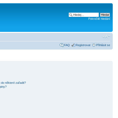
Pokročilé hledání
FAQ
Registrovat
Přihlásit se
 do některé zařadit?
piny?