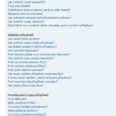
Jak změním svoje nastavení?
Časy jsou špatně!
Změnil jsem časové pásmo, ale je to stále špatně!
Můj jazyk není na seznamu!
Jak zobrazím obrázek pod uživatelským jménem?
Jak změním svoje zařazení?
Když kliknu na e-mailový odkaz uživatele, jsem vyzván k přihlášení!
Vkládání příspěvků
Jak vložím téma do fóra?
Jak změním nebo smažu příspěvek?
Jak přidám podpis k mému příspěvku?
Jak vytvořím hlasování?
Proč nemohu přidat více možností pro hlasování?
Jak změním nebo smažu hlasování?
Proč se nemohu dostat k fóru?
Proč nemohu přidávat přílohy?
Proč jsem obdržel varování?
Jak mohu nahlásit příspěvek moderátorům?
K čemu slouží tlačítko „Uložit“ při psaní příspěvků?
Proč musí být můj příspěvek schválen?
Jak mohu oživit svoje téma?
Formátování a typy příspěvků
Co je BBCode?
Můžu používat HTML?
Co to jsou smajlíci (emotikony)?
Mohu přidávat obrázky?
Co to jsou Globální oznámení?