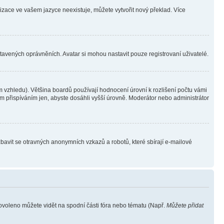
lizace ve vašem jazyce neexistuje, můžete vytvořit nový překlad. Více
stavených oprávněních. Avatar si mohou nastavit pouze registrovaní uživatelé.
 vzhledu). Většina boardů používají hodnocení úrovní k rozlišení počtu vámi
ým přispíváním jen, abyste dosáhli vyšší úrovně. Moderátor nebo administrátor
zbavit se otravných anonymních vzkazů a robotů, které sbírají e-mailové
povoleno můžete vidět na spodní části fóra nebo tématu (Např.
Můžete přidat