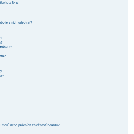
ěkoho z fóra!
bo je z nich odebírat?
h?
ů?
tránku!?
ata?
i?
ra?
mailů nebo právních záležitostí boardu?