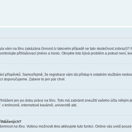
 Byla vám na fóru zakázána činnost (v takovém případě se tato skutečnost zobrazí)? 
vu zkontrolujte přihlašovací jméno a heslo. Obvykle toto bývá problém a pokud není, 
vkládání příspěvků. Samozřejmě, že registrace vám dá přístup k ostatním službám ne
aci doporučujeme. Zabere to jen pár chvil.
řihlášeni jen po dobu práce na fóru. Toto má zabránit zneužití vašeho účtu někým jiný
v knihovně, internetové kavárně, univerzitě atd.
přihlášených?
ítomnost na fóru
. Volbou možnosti
Ano
aktivujete tuto funkci. Online vás uvidí pouz