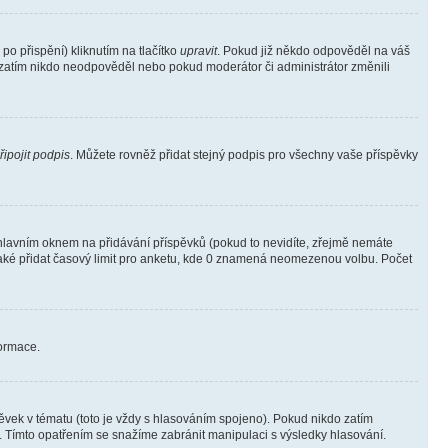
o přispění) kliknutím na tlačítko
upravit
. Pokud již někdo odpověděl na váš
ud zatím nikdo neodpověděl nebo pokud moderátor či administrátor změnili
řipojit podpis
. Můžete rovněž přidat stejný podpis pro všechny vaše příspěvky
lavním oknem na přidávání příspěvků (pokud to nevidíte, zřejmě nemáte
také přidat časový limit pro anketu, kde 0 znamená neomezenou volbu. Počet
formace.
vek v tématu (toto je vždy s hlasováním spojeno). Pokud nikdo zatím
. Tímto opatřením se snažíme zabránit manipulaci s výsledky hlasování.