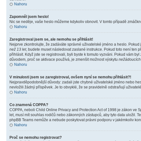
Nahoru
Zapomněl jsem heslo!
Nic se neděje, vaše heslo můžeme kdykoliv obnovit. V tomto případě zmáčknět
Nahoru
Zaregistroval jsem se, ale nemohu se přihlásit!
Nejprve zkontrolujte, že zadáváte správné uživatelské jméno a heslo. Pokud 
než 13 let
, budete muset následovat zaslané instrukce. Pokud toto není ten p
přihlásit. Když jste se registrovali, byli byste k tomuto vyzváni. Pokud vám b
důvodem, proč se aktivace používá, je zmenšit možnost výskytu
nežádoucích
Nahoru
V minulosti jsem se zaregistroval, ovšem nyní se nemohu přihlásit?!
Nejpravděpodobnější důvody: zadali jste chybné uživatelské jméno nebo heslo 
nevložili žádný příspěvek. Je to obvyklé, že se pravidelně odstraňují uživatelé
Nahoru
Co znamená COPPA?
COPPA, neboli Child Online Privacy and Protection Act of 1998 je zákon ve Sp
let, musí mít souhlas rodičů nebo zákonných zástupců, aby tyto data uložil. Te
phpBB Teams nemůže a nebude poskytovat právni podporu v jakémkoliv kont
Nahoru
Proč se nemohu registrovat?