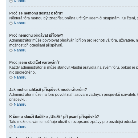
Nahoru
Proč se nemohu dostat k fóru?
Některá fóra mohou být znepřístupněna určitým lidem či skupinám. Ke čtení, pro
Nahoru
Proč nemohu přidávat přílohy?
Administrátor může povolovat přidávání příloh pro jednotlivá fóra, uživatele
možnost při odesílání příspěvků.
Nahoru
Proč jsem obdržel varování?
Každý administrátor si může stanovit vlastní pravidla na svém fóru, pokud j
nic společného.
Nahoru
Jak mohu nahlásit příspěvek moderátorům?
Administrátor může na fóru povolit nahlašování vadných příspěvků uživateli.
příspěvku.
Nahoru
K čemu slouží tlačítko „Uložit“ při psaní příspěvků?
Tato možnost vám umožňuje uložit si rozepsané zprávy pro pozdější odeslání. 
Nahoru