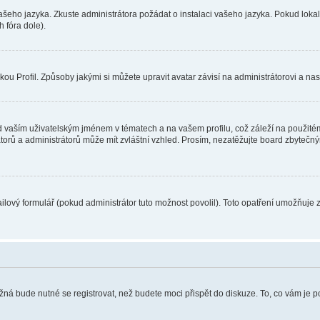
vašeho jazyka. Zkuste administrátora požádat o instalaci vašeho jazyka. Pokud loka
 fóra dole).
u Profil. Způsoby jakými si můžete upravit avatar závisí na administrátorovi a na
 vaším uživatelským jménem v tématech a na vašem profilu, což záleží na použitém
rátorů a administrátorů může mít zvláštní vzhled. Prosím, nezatěžujte board zbytečn
lový formulář (pokud administrátor tuto možnost povolil). Toto opatření umožňuje 
žná bude nutné se registrovat, než budete moci přispět do diskuze. To, co vám je 