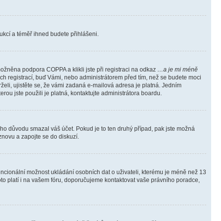
trukcí a téměř ihned budete přihlášeni.
ožněna podpora COPPA a klikli jste při registraci na odkaz
…a je mi méně
ých registrací, buď Vámi, nebo administrátorem před tím, než se budete moci
rželi, ujistěte se, že vámi zadaná e-mailová adresa je platná. Jedním
terou jste použili je platná, kontaktujte administrátora boardu.
kého důvodu smazal váš účet. Pokud je to ten druhý případ, pak jste možná
 znovu a zapojte se do diskuzí.
tencionální možnost ukládání osobních dat o uživateli, kterému je méně než 13
i toto platí i na vašem fóru, doporučujeme kontaktovat vaše právního poradce,