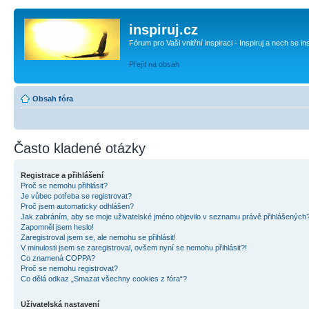
inspiruj.cz
Fórum pro Vaši vnitřní inspiraci - Inspiruj a nech se in
Přejít na obsah
Obsah fóra
Často kladené otázky
Registrace a přihlášení
Proč se nemohu přihlásit?
Je vůbec potřeba se registrovat?
Proč jsem automaticky odhlášen?
Jak zabráním, aby se moje uživatelské jméno objevilo v seznamu právě přihlášených
Zapomněl jsem heslo!
Zaregistroval jsem se, ale nemohu se přihlásit!
V minulosti jsem se zaregistroval, ovšem nyní se nemohu přihlásit?!
Co znamená COPPA?
Proč se nemohu registrovat?
Co dělá odkaz „Smazat všechny cookies z fóra“?
Uživatelská nastavení