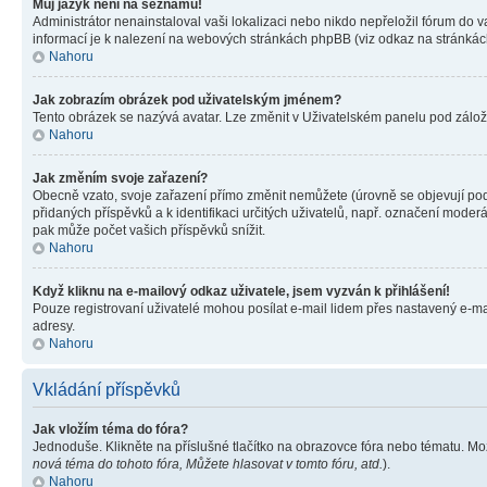
Můj jazyk není na seznamu!
Administrátor nenainstaloval vaši lokalizaci nebo nikdo nepřeložil fórum do 
informací je k nalezení na webových stránkách phpBB (viz odkaz na stránkách
Nahoru
Jak zobrazím obrázek pod uživatelským jménem?
Tento obrázek se nazývá avatar. Lze změnit v Uživatelském panelu pod záložko
Nahoru
Jak změním svoje zařazení?
Obecně vzato, svoje zařazení přímo změnit nemůžete (úrovně se objevují pod
přidaných příspěvků a k identifikaci určitých uživatelů, např. označení mode
pak může počet vašich příspěvků snížit.
Nahoru
Když kliknu na e-mailový odkaz uživatele, jsem vyzván k přihlášení!
Pouze registrovaní uživatelé mohou posílat e-mail lidem přes nastavený e-mai
adresy.
Nahoru
Vkládání příspěvků
Jak vložím téma do fóra?
Jednoduše. Klikněte na příslušné tlačítko na obrazovce fóra nebo tématu. Mo
nová téma do tohoto fóra, Můžete hlasovat v tomto fóru, atd.
).
Nahoru