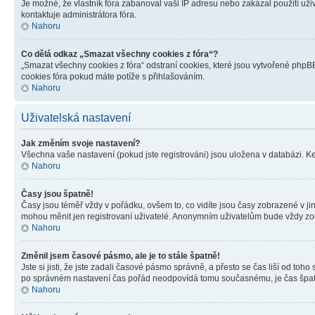
Je možné, že vlastník fóra zabanoval vaši IP adresu nebo zakázal použití uživ
kontaktuje administrátora fóra.
Nahoru
Co dělá odkaz „Smazat všechny cookies z fóra“?
„Smazat všechny cookies z fóra“ odstraní cookies, které jsou vytvořené phpBB
cookies fóra pokud máte potíže s přihlašováním.
Nahoru
Uživatelská nastavení
Jak změním svoje nastavení?
Všechna vaše nastavení (pokud jste registrováni) jsou uložena v databázi. K
Nahoru
Časy jsou špatně!
Časy jsou téměř vždy v pořádku, ovšem to, co vidíte jsou časy zobrazené v j
mohou měnit jen registrovaní uživatelé. Anonymním uživatelům bude vždy zo
Nahoru
Změnil jsem časové pásmo, ale je to stále špatně!
Jste si jisti, že jste zadali časové pásmo správně, a přesto se čas liší od 
po správném nastavení čas pořád neodpovídá tomu současnému, je čas špatn
Nahoru