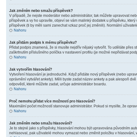
Jak změním nebo smažu příspěvek?
V případě, že nejste moderátor nebo administrátor, tak můžete upravovat neb
příspěvek a vy ho upravíte, objeví se vám malinký dodatek u příspěvku, který
příspěvek (ti by měli sami zanechat vzkaz proč jej změnili). Normální uživa
Nahoru
Jak přidám podpis k mému příspěvku?
Přidat podpis znamená, že si musíte nejdřív nějaký vytvořit. To uděláte přes 
zaškrtnutím příslušného políčka v nastavení profilu (je možné nepřidávat po
Nahoru
Jak vytvořím hlasování?
Vytvoření hlasování je jednoduché. Když přidáte nový příspěvek (nebo upravuj
oprávnění vytvářet ankety). Měli byste zadat název ankety a pak alespoň dv
odpovědí, které můžete zadat, určuje administrátor boardu.
Nahoru
Proč nemohu přidat více možností pro hlasování?
Maximální počet možností stanovuje administrátor. Pokud si myslíte, že opravd
Nahoru
Jak změním nebo smažu hlasování?
Je to stejné jako s příspěvky, hlasování mohou být upravována původním aut
nehlasoval, pak uživatelé mohou vymazat nebo změnit položku v hlasování, v 