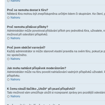
Nahoru
Proč se nemohu dostat k fóru?
Některá fóra mohou být znepřístupněna určitým lidem či skupinám. Ke čtení, pro
Nahoru
Proč nemohu přidávat přílohy?
Administrátor může povolovat přidávání příloh pro jednotlivá fóra, uživatele
možnost při odesílání příspěvků.
Nahoru
Proč jsem obdržel varování?
Každý administrátor si může stanovit vlastní pravidla na svém fóru, pokud j
nic společného.
Nahoru
Jak mohu nahlásit příspěvek moderátorům?
Administrátor může na fóru povolit nahlašování vadných příspěvků uživateli.
příspěvku.
Nahoru
K čemu slouží tlačítko „Uložit“ při psaní příspěvků?
Tato možnost vám umožňuje uložit si rozepsané zprávy pro pozdější odeslání. 
Nahoru