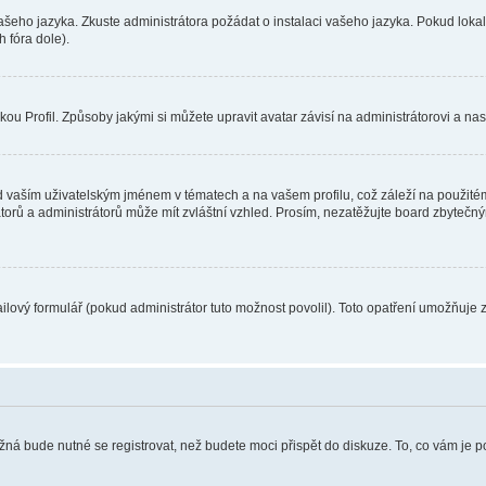
vašeho jazyka. Zkuste administrátora požádat o instalaci vašeho jazyka. Pokud loka
 fóra dole).
u Profil. Způsoby jakými si můžete upravit avatar závisí na administrátorovi a na
 vaším uživatelským jménem v tématech a na vašem profilu, což záleží na použitém
rátorů a administrátorů může mít zvláštní vzhled. Prosím, nezatěžujte board zbytečn
lový formulář (pokud administrátor tuto možnost povolil). Toto opatření umožňuje 
žná bude nutné se registrovat, než budete moci přispět do diskuze. To, co vám je 