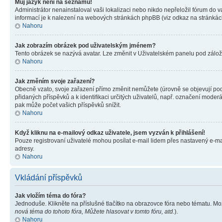
Můj jazyk není na seznamu!
Administrátor nenainstaloval vaši lokalizaci nebo nikdo nepřeložil fórum do 
informací je k nalezení na webových stránkách phpBB (viz odkaz na stránkách
Nahoru
Jak zobrazím obrázek pod uživatelským jménem?
Tento obrázek se nazývá avatar. Lze změnit v Uživatelském panelu pod záložko
Nahoru
Jak změním svoje zařazení?
Obecně vzato, svoje zařazení přímo změnit nemůžete (úrovně se objevují pod
přidaných příspěvků a k identifikaci určitých uživatelů, např. označení mode
pak může počet vašich příspěvků snížit.
Nahoru
Když kliknu na e-mailový odkaz uživatele, jsem vyzván k přihlášení!
Pouze registrovaní uživatelé mohou posílat e-mail lidem přes nastavený e-mai
adresy.
Nahoru
Vkládání příspěvků
Jak vložím téma do fóra?
Jednoduše. Klikněte na příslušné tlačítko na obrazovce fóra nebo tématu. Mo
nová téma do tohoto fóra, Můžete hlasovat v tomto fóru, atd.
).
Nahoru