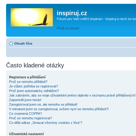
inspiruj.cz
Fórum pro Vaši vnitřní inspiraci - Inspiruj a nech se in
Přejít na obsah
Obsah fóra
Často kladené otázky
Registrace a přihlášení
Proč se nemohu přihlásit?
Je vůbec potřeba se registrovat?
Proč jsem automaticky odhlášen?
Jak zabráním, aby se moje uživatelské jméno objevilo v seznamu právě přihlášených
Zapomněl jsem heslo!
Zaregistroval jsem se, ale nemohu se přihlásit!
V minulosti jsem se zaregistroval, ovšem nyní se nemohu přihlásit?!
Co znamená COPPA?
Proč se nemohu registrovat?
Co dělá odkaz „Smazat všechny cookies z fóra“?
Uživatelská nastavení