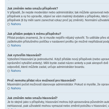
Jak změním nebo smažu příspěvek?
V případě, že nejste moderátor nebo administrátor, tak můžete upravovat neb
příspěvek a vy ho upravíte, objeví se vám malinký dodatek u příspěvku, který
příspěvek (ti by měli sami zanechat vzkaz proč jej změnili). Normální uživa
Nahoru
Jak přidám podpis k mému příspěvku?
Přidat podpis znamená, že si musíte nejdřív nějaký vytvořit. To uděláte přes 
zaškrtnutím příslušného políčka v nastavení profilu (je možné nepřidávat po
Nahoru
Jak vytvořím hlasování?
Vytvoření hlasování je jednoduché. Když přidáte nový příspěvek (nebo upravuj
oprávnění vytvářet ankety). Měli byste zadat název ankety a pak alespoň dv
odpovědí, které můžete zadat, určuje administrátor boardu.
Nahoru
Proč nemohu přidat více možností pro hlasování?
Maximální počet možností stanovuje administrátor. Pokud si myslíte, že opravd
Nahoru
Jak změním nebo smažu hlasování?
Je to stejné jako s příspěvky, hlasování mohou být upravována původním aut
nehlasoval, pak uživatelé mohou vymazat nebo změnit položku v hlasování, v 