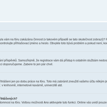
 Byla vám na fóru zakázána činnost (v takovém případě se tato skutečnost zobrazí)? 
vu zkontrolujte přihlašovací jméno a heslo. Obvykle toto bývá problém a pokud není, 
vkládání příspěvků. Samozřejmě, že registrace vám dá přístup k ostatním službám ne
aci doporučujeme. Zabere to jen pár chvil.
řihlášeni jen po dobu práce na fóru. Toto má zabránit zneužití vašeho účtu někým jiný
v knihovně, internetové kavárně, univerzitě atd.
přihlášených?
ítomnost na fóru
. Volbou možnosti
Ano
aktivujete tuto funkci. Online vás uvidí pouz