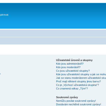
spirovat.
Uživatelské úrovně a skupiny
Kdo jsou administrátoři?
Kdo jsou moderátoři?
Co jsou uživatelské skupiny?
?
Kde jsou uživatelské skupiny a jak se mohu
Jak se stanu moderátorem uživatelské sku
Proč mají některé skupiny jinou barvu?
Co je „Výchozí uživatelská skupina“?
Co znamená odkaz „Tým“?
Soukromé zprávy
Nemůžu posílat soukromé zprávy!
Dostávám nechtěné soukromé zprávy!