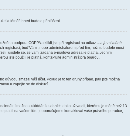
trukcí a téměř ihned budete přihlášeni.
ožněna podpora COPPA a klikli jste při registraci na odkaz
…a je mi méně
ých registrací, buď Vámi, nebo administrátorem před tím, než se budete moci
rželi, ujistěte se, že vámi zadaná e-mailová adresa je platná. Jedním
terou jste použili je platná, kontaktujte administrátora boardu.
kého důvodu smazal váš účet. Pokud je to ten druhý případ, pak jste možná
 znovu a zapojte se do diskuzí.
tencionální možnost ukládání osobních dat o uživateli, kterému je méně než 13
i toto platí i na vašem fóru, doporučujeme kontaktovat vaše právního poradce,