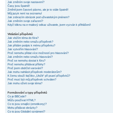
Jak změním svoje nastavení?
Časy jsou špatně!
Změnil jsem časové pásmo, ale je to stále špatně!
Můj jazyk není na seznamu!
Jak zobrazím obrázek pod uživatelským jménem?
Jak změním svoje zařazení?
Když kliknu na e-mailový odkaz uživatele, jsem vyzván k přihlášení!
Vkládání příspěvků
Jak vložím téma do fóra?
Jak změním nebo smažu příspěvek?
Jak přidám podpis k mému příspěvku?
Jak vytvořím hlasování?
Proč nemohu přidat více možností pro hlasování?
Jak změním nebo smažu hlasování?
Proč se nemohu dostat k fóru?
Proč nemohu přidávat přílohy?
Proč jsem obdržel varování?
Jak mohu nahlásit příspěvek moderátorům?
K čemu slouží tlačítko „Uložit“ při psaní příspěvků?
Proč musí být můj příspěvek schválen?
Jak mohu oživit svoje téma?
Formátování a typy příspěvků
Co je BBCode?
Můžu používat HTML?
Co to jsou smajlíci (emotikony)?
Mohu přidávat obrázky?
Co to jsou Globální oznámení?