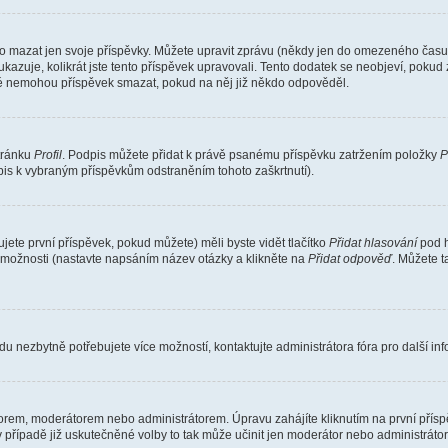
o mazat jen svoje příspěvky. Můžete upravit zprávu (někdy jen do omezeného času p
 ukazuje, kolikrát jste tento příspěvek upravovali. Tento dodatek se neobjeví, pok
telé nemohou příspěvek smazat, pokud na něj již někdo odpověděl.
stránku
Profil
. Podpis můžete přidat k právě psanému příspěvku zatržením položky
P
dpis k vybraným příspěvkům odstraněním tohoto zaškrtnutí).
ete první příspěvek, pokud můžete) měli byste vidět tlačítko
Přidat hlasování
pod h
ě možnosti (nastavte napsáním název otázky a klikněte na
Přidat odpověď
. Můžete 
u nezbytně potřebujete více možností, kontaktujte administrátora fóra pro další in
orem, moderátorem nebo administrátorem. Úpravu zahájíte kliknutím na první příspě
případě již uskutečněné volby to tak může učinit jen moderátor nebo administrátor