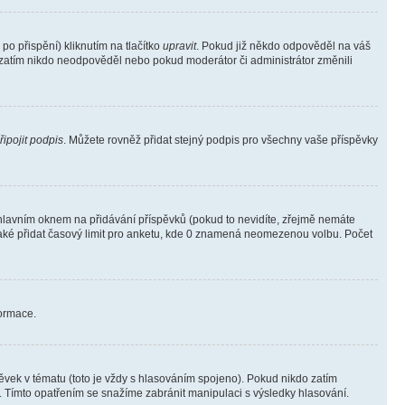
o přispění) kliknutím na tlačítko
upravit
. Pokud již někdo odpověděl na váš
ud zatím nikdo neodpověděl nebo pokud moderátor či administrátor změnili
řipojit podpis
. Můžete rovněž přidat stejný podpis pro všechny vaše příspěvky
lavním oknem na přidávání příspěvků (pokud to nevidíte, zřejmě nemáte
také přidat časový limit pro anketu, kde 0 znamená neomezenou volbu. Počet
formace.
vek v tématu (toto je vždy s hlasováním spojeno). Pokud nikdo zatím
. Tímto opatřením se snažíme zabránit manipulaci s výsledky hlasování.