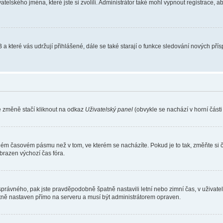
atelského jména, které jste si zvolili. Administrátor také mohl vypnout registrace, 
 a které vás udržují přihlášené, dále se také starají o funkce sledování nových př
e změně stačí kliknout na odkaz
Uživatelský panel
(obvykle se nachází v horní část
iném časovém pásmu než v tom, ve kterém se nacházíte. Pokud je to tak, změňte si 
brazen výchozí čas fóra.
toho správného, pak jste pravděpodobně špatně nastavili letní nebo zimní čas, v už
ě nastaven přímo na serveru a musí být administrátorem opraven.