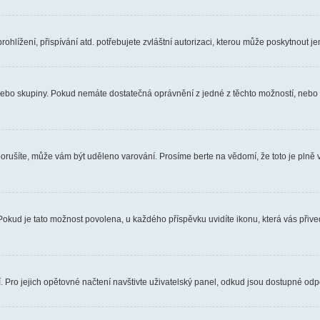
hlížení, přispívání atd. potřebujete zvláštní autorizaci, kterou může poskytnout jen
, nebo skupiny. Pokud nemáte dostatečná oprávnění z jedné z těchto možností, nebo n
e porušíte, může vám být uděleno varování. Prosíme berte na vědomí, že toto je pl
 Pokud je tato možnost povolena, u každého příspěvku uvidíte ikonu, která vás přiv
Pro jejich opětovné načtení navštivte uživatelský panel, odkud jsou dostupné odpo