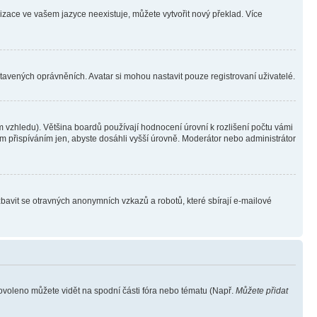
lizace ve vašem jazyce neexistuje, můžete vytvořit nový překlad. Více
stavených oprávněních. Avatar si mohou nastavit pouze registrovaní uživatelé.
 vzhledu). Většina boardů používají hodnocení úrovní k rozlišení počtu vámi
ým přispíváním jen, abyste dosáhli vyšší úrovně. Moderátor nebo administrátor
zbavit se otravných anonymních vzkazů a robotů, které sbírají e-mailové
povoleno můžete vidět na spodní části fóra nebo tématu (Např.
Můžete přidat