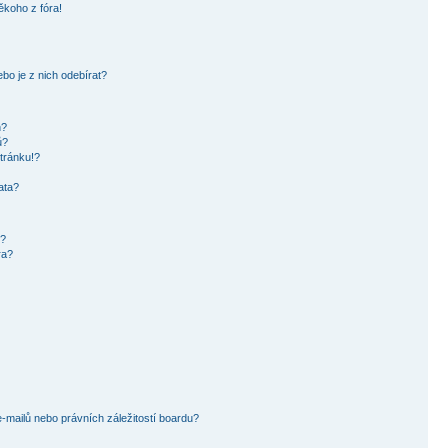
ěkoho z fóra!
bo je z nich odebírat?
h?
ů?
tránku!?
ata?
i?
ra?
mailů nebo právních záležitostí boardu?