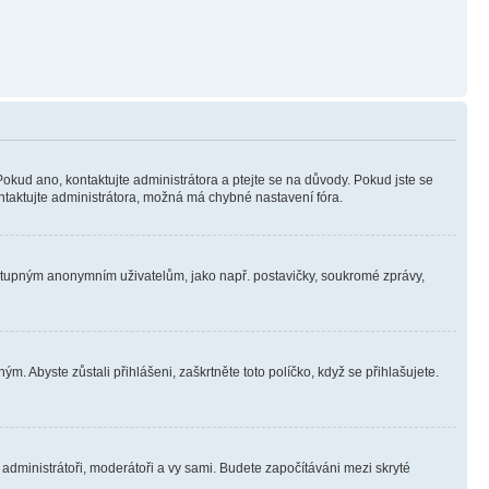
Pokud ano, kontaktujte administrátora a ptejte se na důvody. Pokud jste se
kontaktujte administrátora, možná má chybné nastavení fóra.
dostupným anonymním uživatelům, jako např. postavičky, soukromé zprávy,
m. Abyste zůstali přihlášeni, zaškrtněte toto políčko, když se přihlašujete.
e administrátoři, moderátoři a vy sami. Budete započítáváni mezi skryté