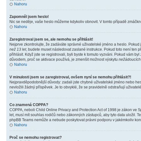
Nahoru
Zapomněl jsem heslo!
Nic se neděje, vaše heslo můžeme kdykoliv obnovit. V tomto případě zmáčknět
Nahoru
Zaregistroval jsem se, ale nemohu se přihlásit!
Nejprve zkontrolujte, že zadáváte správné uživatelské jméno a heslo. Pokud 
než 13 let
, budete muset následovat zaslané instrukce. Pokud toto není ten p
přihlásit. Když jste se registrovali, byli byste k tomuto vyzváni. Pokud vám b
důvodem, proč se aktivace používá, je zmenšit možnost výskytu
nežádoucích
Nahoru
V minulosti jsem se zaregistroval, ovšem nyní se nemohu přihlásit?!
Nejpravděpodobnější důvody: zadali jste chybné uživatelské jméno nebo heslo 
nevložili žádný příspěvek. Je to obvyklé, že se pravidelně odstraňují uživatelé
Nahoru
Co znamená COPPA?
COPPA, neboli Child Online Privacy and Protection Act of 1998 je zákon ve Sp
let, musí mít souhlas rodičů nebo zákonných zástupců, aby tyto data uložil. Te
phpBB Teams nemůže a nebude poskytovat právni podporu v jakémkoliv kont
Nahoru
Proč se nemohu registrovat?