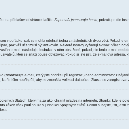
e na přihlašovací stránce tlačítko
Zapomněl jsem svoje heslo
, pokračujte dle ins
jsou v pořádku, pak se mohla odehrát jedna z následujících dvou věcí. Pokud je um
řípad, pak váš účet musí být aktivován. Některé boardy vyžadují aktivaci všech nov
yl zaslán e-mail, následujte instrukce v něm obsažené, pokud jste tento e-mail neobd
uživatelů, kteří se snaží pouze obtěžovat. Pokud si jste jisti, že e-mailová adresa, k
(zkontrolujte e-mail, který jste obdrželi při registraci) nebo administrátor z něja
, kteří ničím nepřispěli, aby se zmenšila velikost databáze. Zkuste se zaregistrovat
ojených Státech, který má za úkol chránit mládež na internetu. Stránky, kde je po
nto zákon však platí pouze v jurisdikci Spojených Států. Pokud si nejste jisti, jestl
extu.