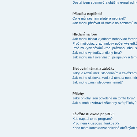
Dostal jsem spamový a obtížný e-mail od n
Přátelé a nepřátelé
Co je můj seznam přátel a nepřátel?
Jak mohu přidávat uživatele do seznamů ne
Hledání na fóru
Jak mohu hledat v jednom nebo více fórec
Proč můj dotaz vrací nulový počet výsledk
Proč mi vyhledávání vrací prázdnou bílou s
Jak mohu vyhledávat členy fóra?
Jak mohu najít své vlastní příspěvky a tém
Sledování témat a záložky
Jaký je rozdíl mezi sledováním a záložkam
Jak mohu sledovat zvolená témata nebo fó
Jak mohu zrušit sledování témat?
Přílohy
Jaké přílohy jsou povolené na tomto fóru?
Jak si mohu zobrazit všechny své přílohy?
Záležitosti okolo phpBB 3
Kdo napsal tento program?
Proč není k dispozici funkce X?
Koho mám kontaktovat ohledně obtížných e-