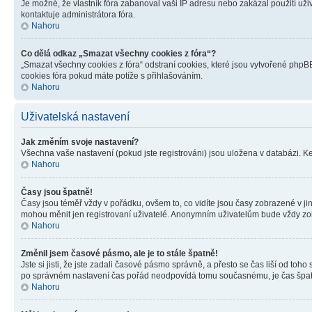
Je možné, že vlastník fóra zabanoval vaši IP adresu nebo zakázal použití uživ
kontaktuje administrátora fóra.
Nahoru
Co dělá odkaz „Smazat všechny cookies z fóra“?
„Smazat všechny cookies z fóra“ odstraní cookies, které jsou vytvořené phpBB
cookies fóra pokud máte potíže s přihlašováním.
Nahoru
Uživatelská nastavení
Jak změním svoje nastavení?
Všechna vaše nastavení (pokud jste registrováni) jsou uložena v databázi. K
Nahoru
Časy jsou špatně!
Časy jsou téměř vždy v pořádku, ovšem to, co vidíte jsou časy zobrazené v j
mohou měnit jen registrovaní uživatelé. Anonymním uživatelům bude vždy zo
Nahoru
Změnil jsem časové pásmo, ale je to stále špatně!
Jste si jisti, že jste zadali časové pásmo správně, a přesto se čas liší od 
po správném nastavení čas pořád neodpovídá tomu současnému, je čas špatn
Nahoru