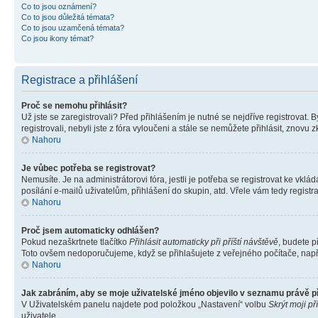
Co to jsou oznámení?
Co to jsou důležitá témata?
Co to jsou uzamčená témata?
Co jsou ikony témat?
Registrace a přihlášení
Proč se nemohu přihlásit?
Už jste se zaregistrovali? Před přihlášením je nutné se nejdříve registrovat.
registrovali, nebyli jste z fóra vyloučeni a stále se nemůžete přihlásit, zno
Nahoru
Je vůbec potřeba se registrovat?
Nemusíte. Je na administrátorovi fóra, jestli je potřeba se registrovat ke 
posílání e-mailů uživatelům, přihlášení do skupin, atd. Vřele vám tedy registr
Nahoru
Proč jsem automaticky odhlášen?
Pokud nezaškrtnete tlačítko
Přihlásit automaticky při příští návštěvě
, budete p
Toto ovšem nedoporučujeme, když se přihlašujete z veřejného počítače, např. 
Nahoru
Jak zabráním, aby se moje uživatelské jméno objevilo v seznamu právě 
V Uživatelském panelu najdete pod položkou „Nastavení“ volbu
Skrýt moji př
uživatele.