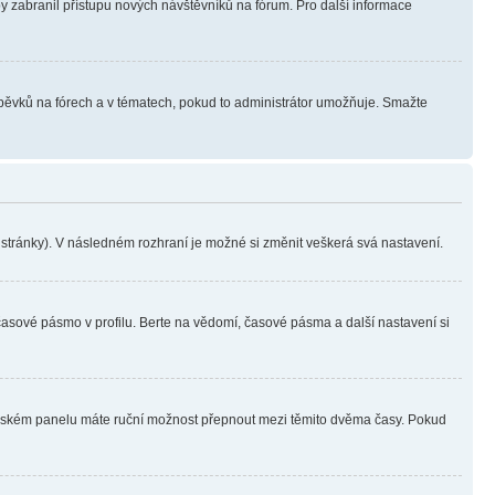
aby zabranil přístupu nových návštěvníků na fórum. Pro další informace
íspěvků na fórech a v tématech, pokud to administrátor umožňuje. Smažte
i stránky). V následném rozhraní je možné si změnit veškerá svá nastavení.
časové pásmo v profilu. Berte na vědomí, časové pásma a další nastavení si
ivatelském panelu máte ruční možnost přepnout mezi těmito dvěma časy. Pokud