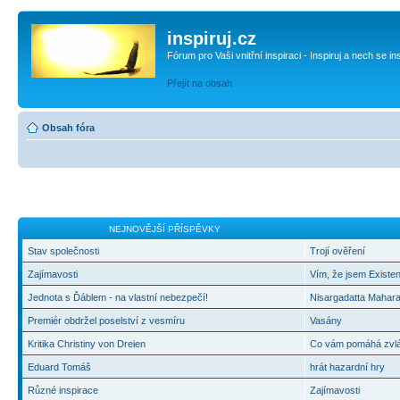
inspiruj.cz
Fórum pro Vaši vnitřní inspiraci - Inspiruj a nech se in
Přejít na obsah
Obsah fóra
NEJNOVĚJŠÍ PŘÍSPĚVKY
Stav společnosti
Trojí ověření
Zajímavosti
Vím, že jsem Existen
Jednota s Ďáblem - na vlastní nebezpečí!
Nisargadatta Mahara
Premiér obdržel poselství z vesmíru
Vasány
Kritika Christiny von Dreien
Co vám pomáhá zvlád
Eduard Tomáš
hrát hazardní hry
Různé inspirace
Zajímavosti