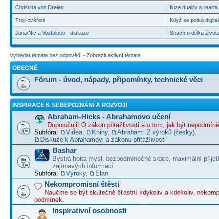
Christina von Dreien
Iluze duality a realit
Trojí ověření
Když se potká digitál
Jana/Nic a Vostalpetr - diskuze
Strach o délku život
Vyhledat témata bez odpovědí
•
Zobrazit aktivní témata
OBECNÉ
Fórum - úvod, nápady, připomínky, technické věci
INSPIRACE K SEBEPOZNÁNÍ A ROZVOJI
Abraham-Hicks - Abrahamovo učení
Doporučuji! O zákon přitažlivosti a o tom, jak být nepodmín
Subfóra:
Videa
,
Knihy
,
Abraham: Z výroků (česky)
,
Diskuze k Abrahamovi a zákonu přitažlivosti
Bashar
Bystrá hbitá mysl, bezpodmínečné srdce, maximální přijet
zajímavých informací.
Subfóra:
Výroky
,
Elan
Nekompromisní štěstí
Naučme se být skutečně šťastní kdykoliv a kdekoliv, nekom
podmínek.
Inspirativní osobnosti