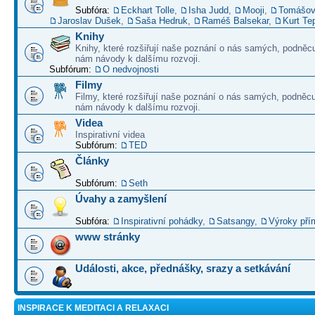
Subfóra:
Eckhart Tolle
,
Isha Judd
,
Mooji
,
Tomášov
Jaroslav Dušek
,
Saša Hedruk
,
Raméš Balsekar
,
Kurt Te
Knihy
Knihy, které rozšiřují naše poznání o nás samých, podněcu
nám návody k dalšímu rozvoji.
Subfórum:
O nedvojnosti
Filmy
Filmy, které rozšiřují naše poznání o nás samých, podněcu
nám návody k dalšímu rozvoji.
Videa
Inspirativní videa
Subfórum:
TED
Články
Subfórum:
Seth
Úvahy a zamyšlení
Subfóra:
Inspirativní pohádky
,
Satsangy
,
Výroky pří
www stránky
Události, akce, přednášky, srazy a setkávání
INSPIRACE K MEDITACI A RELAXACI