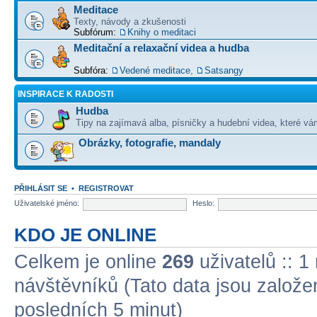
Meditace
Texty, návody a zkušenosti
Subfórum:
Knihy o meditaci
Meditační a relaxační videa a hudba
Subfóra:
Vedené meditace
,
Satsangy
INSPIRACE K RADOSTI
Hudba
Tipy na zajímavá alba, písničky a hudební videa, které vám
Obrázky, fotografie, mandaly
PŘIHLÁSIT SE
•
REGISTROVAT
Uživatelské jméno:
Heslo:
KDO JE ONLINE
Celkem je online
269
uživatelů :: 1
návštěvníků (Tato data jsou založena
posledních 5 minut)