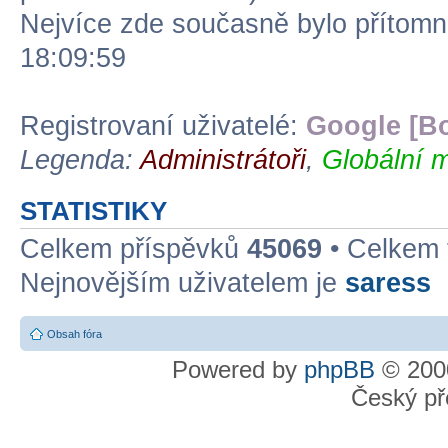
Nejvíce zde současně bylo přítom
18:09:59
Registrovaní uživatelé:
Google [Bo
Legenda:
Administrátoři
,
Globální m
STATISTIKY
Celkem příspěvků
45069
• Celkem
Nejnovějším uživatelem je
saress
Obsah fóra
Powered by
phpBB
© 2000
Český př