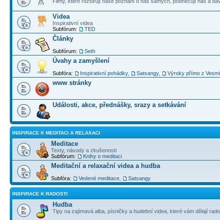
Filmy, které rozšiřují naše poznání o nás samých, podněcují nás a dá
Videa
Inspirativní videa
Subfórum:
TED
Články
Subfórum:
Seth
Úvahy a zamyšlení
Subfóra:
Inspirativní pohádky
,
Satsangy
,
Výroky přímo z Vesm
www stránky
Události, akce, přednášky, srazy a setkávání
INSPIRACE K MEDITACI A RELAXACI
Meditace
Texty, návody a zkušenosti
Subfórum:
Knihy o meditaci
Meditační a relaxační videa a hudba
Subfóra:
Vedené meditace
,
Satsangy
INSPIRACE K RADOSTI
Hudba
Tipy na zajímavá alba, písničky a hudební videa, které vám dělají rado