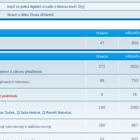
Když se potká digitální zrcadlo s lidskou bouří :D)))
Strach o délku života džňáninů
TÉMATA
PŘÍSPĚV
47
904
TÉMATA
PŘÍSPĚV
271
3031
movi a zákonu přitažlivosti
88
753
ajímavých informací.
9
76
ez podmínek.
190
2082
lav Dušek
,
Saša Hedruk
,
Raméš Balsekar
,
160
867
vají nám návody k dalšímu rozvoji.
62
851