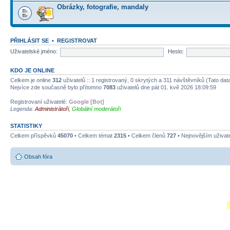
Obrázky, fotografie, mandaly
PŘIHLÁSIT SE
•
REGISTROVAT
Uživatelské jméno:
Heslo:
KDO JE ONLINE
Celkem je online
312
uživatelů :: 1 registrovaný, 0 skrytých a 311 návštěvníků (Tato data 
Nejvíce zde současně bylo přítomno
7083
uživatelů dne pát 01. kvě 2026 18:09:59
Registrovaní uživatelé:
Google [Bot]
Legenda:
Administrátoři
,
Globální moderátoři
STATISTIKY
Celkem příspěvků
45070
• Celkem témat
2315
• Celkem členů
727
• Nejnovějším uživat
Obsah fóra