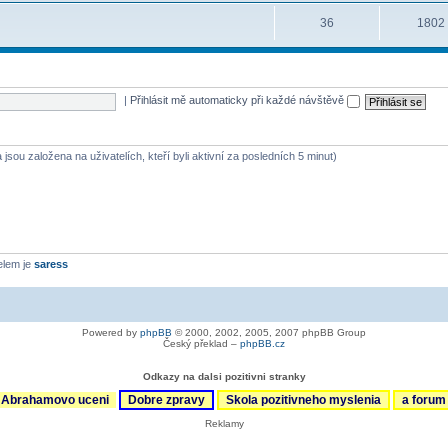
36
1802
|
Přihlásit mě automaticky při každé návštěvě
jsou založena na uživatelích, kteří byli aktivní za posledních 5 minut)
elem je
saress
Powered by
phpBB
© 2000, 2002, 2005, 2007 phpBB Group
Český překlad –
phpBB.cz
Odkazy na dalsi pozitivni stranky
Abrahamovo uceni
Dobre zpravy
Skola pozitivneho myslenia
a foru
Reklamy