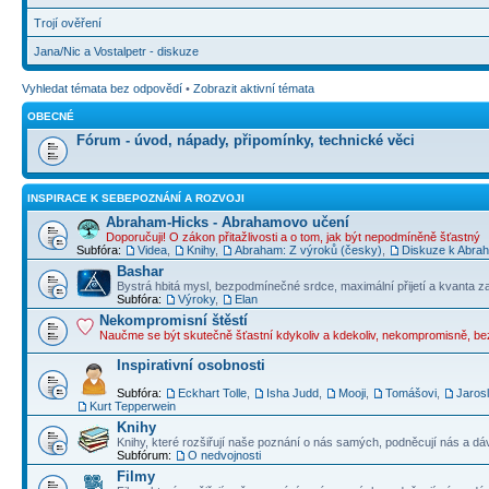
Trojí ověření
Jana/Nic a Vostalpetr - diskuze
Vyhledat témata bez odpovědí
•
Zobrazit aktivní témata
OBECNÉ
Fórum - úvod, nápady, připomínky, technické věci
INSPIRACE K SEBEPOZNÁNÍ A ROZVOJI
Abraham-Hicks - Abrahamovo učení
Doporučuji! O zákon přitažlivosti a o tom, jak být nepodmíněně šťastný
Subfóra:
Videa
,
Knihy
,
Abraham: Z výroků (česky)
,
Diskuze k Abraha
Bashar
Bystrá hbitá mysl, bezpodmínečné srdce, maximální přijetí a kvanta z
Subfóra:
Výroky
,
Elan
Nekompromisní štěstí
Naučme se být skutečně šťastní kdykoliv a kdekoliv, nekompromisně, b
Inspirativní osobnosti
Subfóra:
Eckhart Tolle
,
Isha Judd
,
Mooji
,
Tomášovi
,
Jaros
Kurt Tepperwein
Knihy
Knihy, které rozšiřují naše poznání o nás samých, podněcují nás a dá
Subfórum:
O nedvojnosti
Filmy