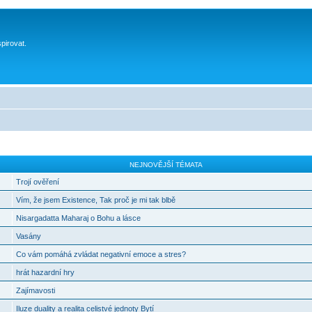
spirovat.
NEJNOVĚJŠÍ TÉMATA
Trojí ověření
Vím, že jsem Existence, Tak proč je mi tak blbě
Nisargadatta Maharaj o Bohu a lásce
Vasány
Co vám pomáhá zvládat negativní emoce a stres?
hrát hazardní hry
Zajímavosti
Iluze duality a realita celistvé jednoty Bytí