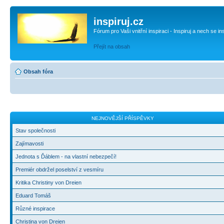
inspiruj.cz
Fórum pro Vaši vnitřní inspiraci - Inspiruj a nech se in
Přejít na obsah
Obsah fóra
NEJNOVĚJŠÍ PŘÍSPĚVKY
Stav společnosti
Zajímavosti
Jednota s Ďáblem - na vlastní nebezpečí!
Premiér obdržel poselství z vesmíru
Kritika Christiny von Dreien
Eduard Tomáš
Různé inspirace
Christina von Dreien