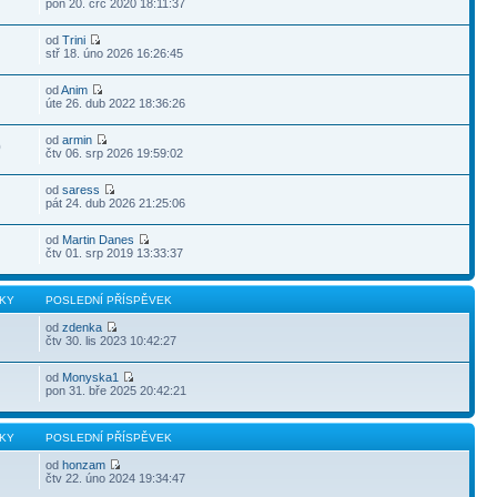
pon 20. črc 2020 18:11:37
od
Trini
stř 18. úno 2026 16:26:45
od
Anim
úte 26. dub 2022 18:36:26
od
armin
0
čtv 06. srp 2026 19:59:02
od
saress
pát 24. dub 2026 21:25:06
od
Martin Danes
čtv 01. srp 2019 13:33:37
KY
POSLEDNÍ PŘÍSPĚVEK
od
zdenka
čtv 30. lis 2023 10:42:27
od
Monyska1
pon 31. bře 2025 20:42:21
KY
POSLEDNÍ PŘÍSPĚVEK
od
honzam
čtv 22. úno 2024 19:34:47