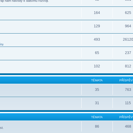
vají nám návody k dalšímu rozvoji.
164
625
129
964
493
2612
íru
65
237
102
812
TÉMATA
PŘÍSPĚV
35
763
31
115
TÉMATA
PŘÍSPĚV
86
468
st.