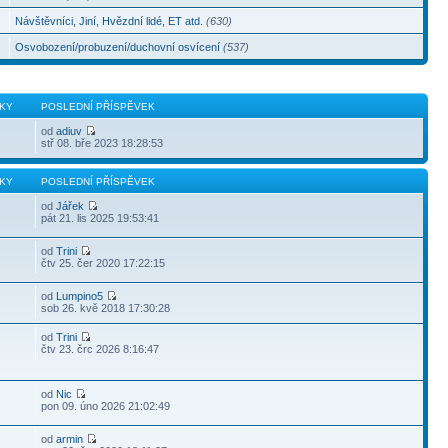
Návštěvníci, Jiní, Hvězdní lidé, ET atd.
(630)
Osvobození/probuzení/duchovní osvícení
(537)
KY
POSLEDNÍ PŘÍSPĚVEK
od
adiuv
stř 08. bře 2023 18:28:53
KY
POSLEDNÍ PŘÍSPĚVEK
od
Jářek
pát 21. lis 2025 19:53:41
od
Trini
čtv 25. čer 2020 17:22:15
od
Lumpino5
sob 26. kvě 2018 17:30:28
od
Trini
čtv 23. črc 2026 8:16:47
od
Nic
pon 09. úno 2026 21:02:49
od
armin