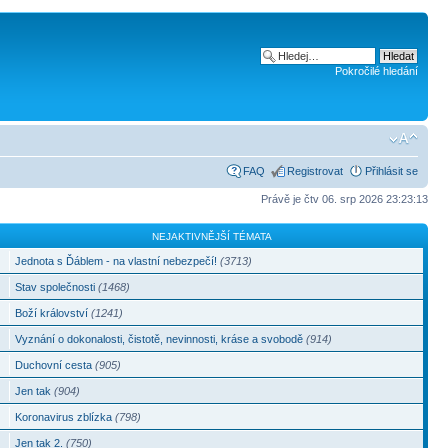
Pokročilé hledání
FAQ
Registrovat
Přihlásit se
Právě je čtv 06. srp 2026 23:23:13
NEJAKTIVNĚJŠÍ TÉMATA
Jednota s Ďáblem - na vlastní nebezpečí!
(3713)
Stav společnosti
(1468)
Boží království
(1241)
Vyznání o dokonalosti, čistotě, nevinnosti, kráse a svobodě
(914)
Duchovní cesta
(905)
Jen tak
(904)
Koronavirus zblízka
(798)
Jen tak 2.
(750)