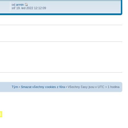
od
armin
stř 19. led 2022 12:12:09
Tým
•
Smazat všechny cookies z fóra
• Všechny časy jsou v UTC + 1 hodina
m