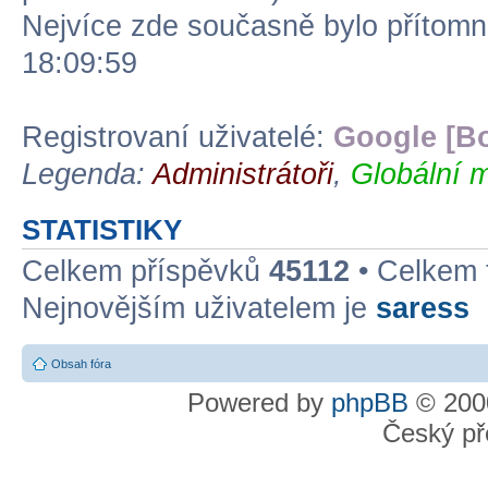
Nejvíce zde současně bylo přítom
18:09:59
Registrovaní uživatelé:
Google [Bo
Legenda:
Administrátoři
,
Globální m
STATISTIKY
Celkem příspěvků
45112
• Celkem
Nejnovějším uživatelem je
saress
Obsah fóra
Powered by
phpBB
© 2000
Český př