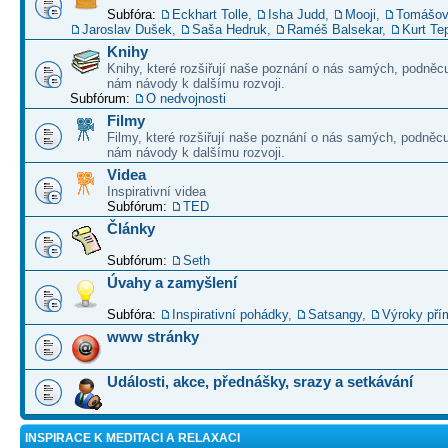
Subfóra:
Eckhart Tolle
,
Isha Judd
,
Mooji
,
Tomášov
Jaroslav Dušek
,
Saša Hedruk
,
Raméš Balsekar
,
Kurt Te
Knihy
Knihy, které rozšiřují naše poznání o nás samých, podněcu
nám návody k dalšímu rozvoji.
Subfórum:
O nedvojnosti
Filmy
Filmy, které rozšiřují naše poznání o nás samých, podněcu
nám návody k dalšímu rozvoji.
Videa
Inspirativní videa
Subfórum:
TED
Články
Subfórum:
Seth
Úvahy a zamyšlení
Subfóra:
Inspirativní pohádky
,
Satsangy
,
Výroky pří
www stránky
Události, akce, přednášky, srazy a setkávání
INSPIRACE K MEDITACI A RELAXACI