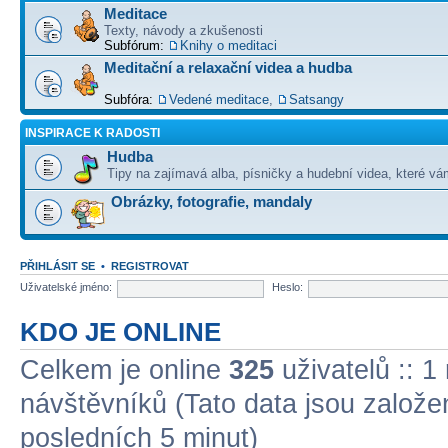
Meditace
Texty, návody a zkušenosti
Subfórum:
Knihy o meditaci
Meditační a relaxační videa a hudba
Subfóra:
Vedené meditace
,
Satsangy
INSPIRACE K RADOSTI
Hudba
Tipy na zajímavá alba, písničky a hudební videa, které vám
Obrázky, fotografie, mandaly
PŘIHLÁSIT SE
•
REGISTROVAT
Uživatelské jméno:
Heslo:
KDO JE ONLINE
Celkem je online
325
uživatelů :: 1
návštěvníků (Tato data jsou založena
posledních 5 minut)