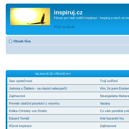
inspiruj.cz
Fórum pro Vaši vnitřní inspiraci - Inspiruj a nech se in
Přejít na obsah
Obsah fóra
NEJNOVĚJŠÍ PŘÍSPĚVKY
Stav společnosti
Trojí ověření
Jednota s Ďáblem - na vlastní nebezpečí!
Vím, že jsem Existen
Zajímavosti
Nisargadatta Mahara
Premiér obdržel poselství z vesmíru
Vasány
Kritika Christiny von Dreien
Co vám pomáhá zvlád
Eduard Tomáš
hrát hazardní hry
Různé inspirace
Zajímavosti