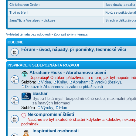
Christina von Dreien
Iluze duality a realit
Trojí ověření
Když se potká digitál
Jana/Nic a Vostalpetr - diskuze
Strach o délku život
Vyhledat témata bez odpovědí
•
Zobrazit aktivní témata
OBECNÉ
Fórum - úvod, nápady, připomínky, technické věci
INSPIRACE K SEBEPOZNÁNÍ A ROZVOJI
Abraham-Hicks - Abrahamovo učení
Doporučuji! O zákon přitažlivosti a o tom, jak být nepodmín
Subfóra:
Videa
,
Knihy
,
Abraham: Z výroků (česky)
,
Diskuze k Abrahamovi a zákonu přitažlivosti
Bashar
Bystrá hbitá mysl, bezpodmínečné srdce, maximální přijet
zajímavých informací.
Subfóra:
Výroky
,
Elan
Nekompromisní štěstí
Naučme se být skutečně šťastní kdykoliv a kdekoliv, nekom
podmínek.
Inspirativní osobnosti