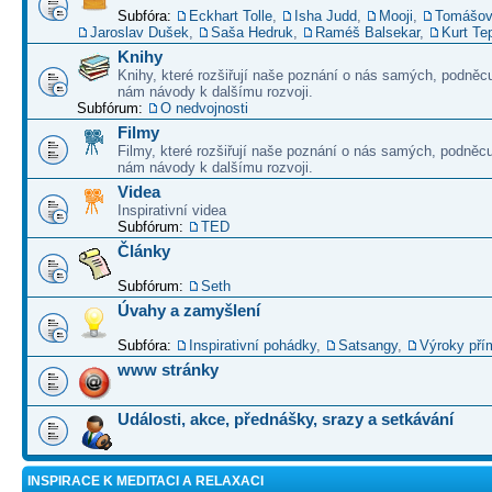
Subfóra:
Eckhart Tolle
,
Isha Judd
,
Mooji
,
Tomášov
Jaroslav Dušek
,
Saša Hedruk
,
Raméš Balsekar
,
Kurt Te
Knihy
Knihy, které rozšiřují naše poznání o nás samých, podněcu
nám návody k dalšímu rozvoji.
Subfórum:
O nedvojnosti
Filmy
Filmy, které rozšiřují naše poznání o nás samých, podněcu
nám návody k dalšímu rozvoji.
Videa
Inspirativní videa
Subfórum:
TED
Články
Subfórum:
Seth
Úvahy a zamyšlení
Subfóra:
Inspirativní pohádky
,
Satsangy
,
Výroky pří
www stránky
Události, akce, přednášky, srazy a setkávání
INSPIRACE K MEDITACI A RELAXACI