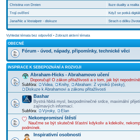
Christina von Dreien
Iluze duality a realit
Trojí ověření
Když se potká digitál
Jana/Nic a Vostalpetr - diskuze
Strach o délku život
Vyhledat témata bez odpovědí
•
Zobrazit aktivní témata
OBECNÉ
Fórum - úvod, nápady, připomínky, technické věci
INSPIRACE K SEBEPOZNÁNÍ A ROZVOJI
Abraham-Hicks - Abrahamovo učení
Doporučuji! O zákon přitažlivosti a o tom, jak být nepodmín
Subfóra:
Videa
,
Knihy
,
Abraham: Z výroků (česky)
,
Diskuze k Abrahamovi a zákonu přitažlivosti
Bashar
Bystrá hbitá mysl, bezpodmínečné srdce, maximální přijet
zajímavých informací.
Subfóra:
Výroky
,
Elan
Nekompromisní štěstí
Naučme se být skutečně šťastní kdykoliv a kdekoliv, nekom
podmínek.
Inspirativní osobnosti