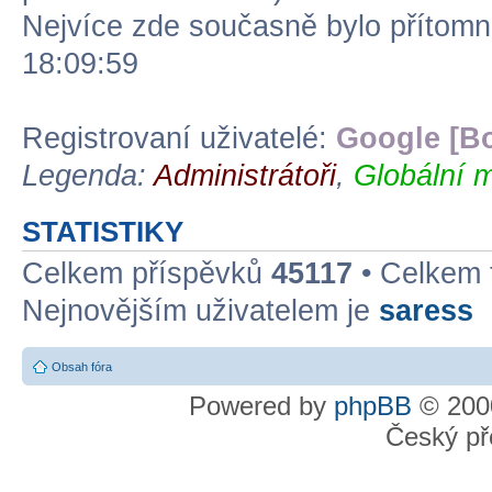
Nejvíce zde současně bylo přítom
18:09:59
Registrovaní uživatelé:
Google [Bo
Legenda:
Administrátoři
,
Globální m
STATISTIKY
Celkem příspěvků
45117
• Celkem
Nejnovějším uživatelem je
saress
Obsah fóra
Powered by
phpBB
© 2000
Český př