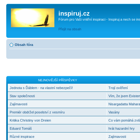
inspiruj.cz
Fórum pro Vaši vnitřní inspiraci - Inspiruj a nech se in
Přejít na obsah
Obsah fóra
NEJNOVĚJŠÍ PŘÍSPĚVKY
Jednota s Ďáblem - na vlastní nebezpečí!
Trojí ověření
Stav společnosti
Vím, že jsem Existen
Zajímavosti
Nisargadatta Mahara
Premiér obdržel poselství z vesmíru
Vasány
Kritika Christiny von Dreien
Co vám pomáhá zvlád
Eduard Tomáš
hrát hazardní hry
Různé inspirace
Zajímavosti