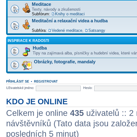
Meditace
Texty, návody a zkušenosti
Subfórum:
Knihy o meditaci
Meditační a relaxační videa a hudba
Subfóra:
Vedené meditace
,
Satsangy
INSPIRACE K RADOSTI
Hudba
Tipy na zajímavá alba, písničky a hudební videa, které vám
Obrázky, fotografie, mandaly
PŘIHLÁSIT SE
•
REGISTROVAT
Uživatelské jméno:
Heslo:
KDO JE ONLINE
Celkem je online
435
uživatelů :: 2
návštěvníků (Tato data jsou založena
posledních 5 minut)