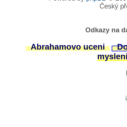
Český př
Odkazy na da
Abrahamovo uceni
Do
myslen