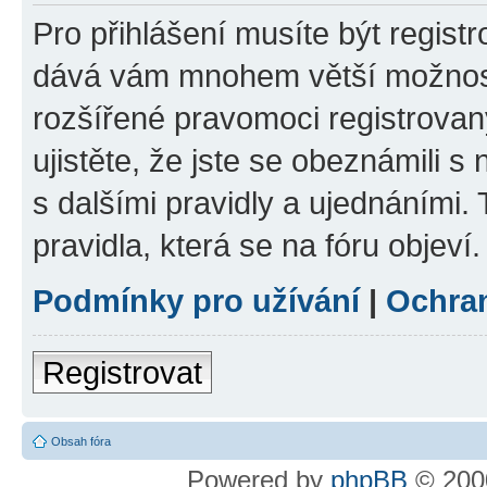
Pro přihlášení musíte být registr
dává vám mnohem větší možnosti
rozšířené pravomoci registrovan
ujistěte, že jste se obeznámili s
s dalšími pravidly a ujednáními. T
pravidla, která se na fóru objeví.
Podmínky pro užívání
|
Ochra
Registrovat
Obsah fóra
Powered by
phpBB
© 2000