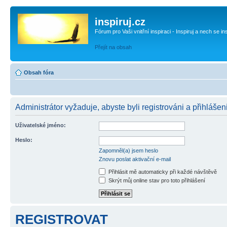
inspiruj.cz
Fórum pro Vaši vnitřní inspiraci - Inspiruj a nech se in
Přejít na obsah
Obsah fóra
Administrátor vyžaduje, abyste byli registrováni a přihlášen
Uživatelské jméno:
Heslo:
Zapomněl(a) jsem heslo
Znovu poslat aktivační e-mail
Přihlásit mě automaticky při každé návštěvě
Skrýt můj online stav pro toto přihlášení
REGISTROVAT