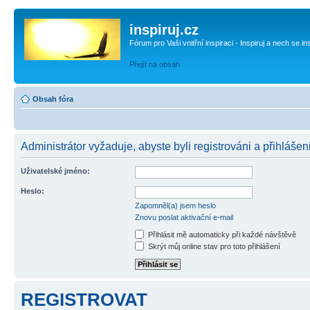
inspiruj.cz
Fórum pro Vaši vnitřní inspiraci - Inspiruj a nech se in
Přejít na obsah
Obsah fóra
Administrátor vyžaduje, abyste byli registrováni a přihlášen
Uživatelské jméno:
Heslo:
Zapomněl(a) jsem heslo
Znovu poslat aktivační e-mail
Přihlásit mě automaticky při každé návštěvě
Skrýt můj online stav pro toto přihlášení
REGISTROVAT