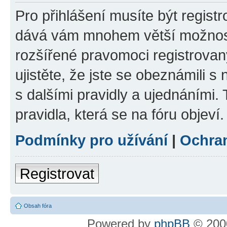
Pro přihlášení musíte být registr
dává vám mnohem větší možnosti
rozšířené pravomoci registrovan
ujistěte, že jste se obeznámili s
s dalšími pravidly a ujednáními. T
pravidla, která se na fóru objeví.
Podmínky pro užívání
|
Ochra
Registrovat
Obsah fóra
Powered by
phpBB
© 2000