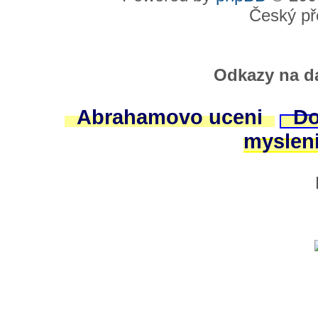
Český př
Odkazy na da
Abrahamovo uceni
Do
myslen