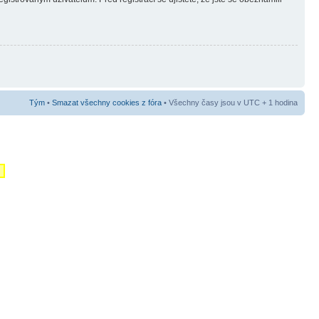
Tým
•
Smazat všechny cookies z fóra
• Všechny časy jsou v UTC + 1 hodina
m