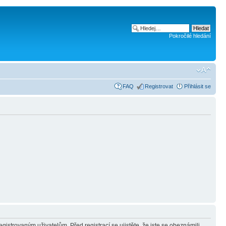
Pokročilé hledání
FAQ
Registrovat
Přihlásit se
gistrovaným uživatelům. Před registrací se ujistěte, že jste se obeznámili