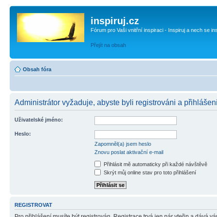
inspiruj.cz
Fórum pro Vaši vnitřní inspiraci - Inspiruj a nech se in
Přejít na obsah
Obsah fóra
Administrátor vyžaduje, abyste byli registrováni a přihlášen
Uživatelské jméno:
Heslo:
Zapomněl(a) jsem heslo
Znovu poslat aktivační e-mail
Přihlásit mě automaticky při každé návštěvě
Skrýt můj online stav pro toto přihlášení
REGISTROVAT
Pro přihlášení musíte být registrován. Registrace trvá jen pár vteřin a dává 