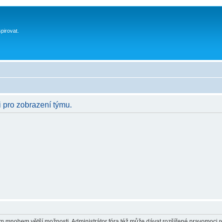
spirovat.
i pro zobrazení týmu.
vám mnohem větší možnosti. Administrátor fóra též může dávat rozšířené pravomoci re