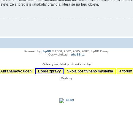
ěte, že si přečtete jakákoliv pravidla, která se na fóru objeví.
Powered by
phpBB
© 2000, 2002, 2005, 2007 phpBB Group
Český překlad –
phpBB.cz
Odkazy na dalsi pozitivni stranky
Abrahamovo uceni
Dobre zpravy
Skola pozitivneho myslenia
a foru
Reklamy