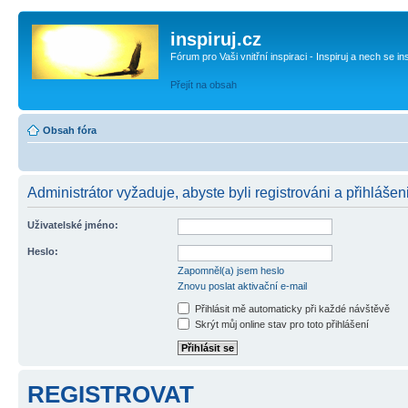
inspiruj.cz
Fórum pro Vaši vnitřní inspiraci - Inspiruj a nech se in
Přejít na obsah
Obsah fóra
Administrátor vyžaduje, abyste byli registrováni a přihlášen
Uživatelské jméno:
Heslo:
Zapomněl(a) jsem heslo
Znovu poslat aktivační e-mail
Přihlásit mě automaticky při každé návštěvě
Skrýt můj online stav pro toto přihlášení
REGISTROVAT