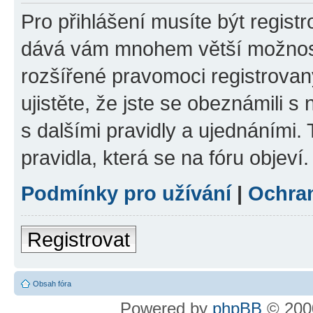
Pro přihlášení musíte být registr
dává vám mnohem větší možnosti
rozšířené pravomoci registrovan
ujistěte, že jste se obeznámili s
s dalšími pravidly a ujednáními. T
pravidla, která se na fóru objeví.
Podmínky pro užívání
|
Ochra
Registrovat
Obsah fóra
Powered by
phpBB
© 2000