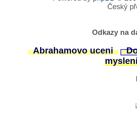
Český př
Odkazy na da
Abrahamovo uceni
Do
myslen