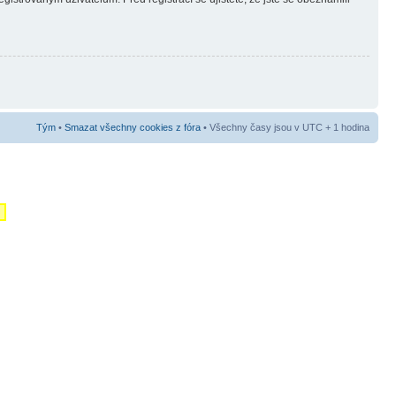
Tým
•
Smazat všechny cookies z fóra
• Všechny časy jsou v UTC + 1 hodina
m