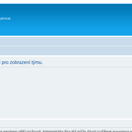
spirovat.
i pro zobrazení týmu.
vám mnohem větší možnosti. Administrátor fóra též může dávat rozšířené pravomoci re