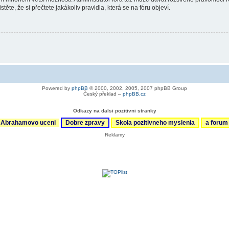
ěte, že si přečtete jakákoliv pravidla, která se na fóru objeví.
Powered by
phpBB
© 2000, 2002, 2005, 2007 phpBB Group
Český překlad –
phpBB.cz
Odkazy na dalsi pozitivni stranky
Abrahamovo uceni
Dobre zpravy
Skola pozitivneho myslenia
a foru
Reklamy