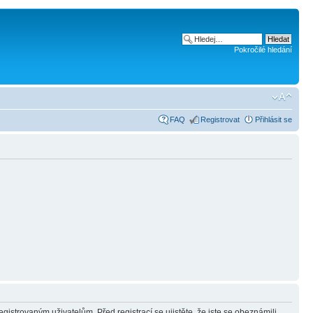
Pokročilé hledání
FAQ
Registrovat
Přihlásit se
gistrovaným uživatelům. Před registrací se ujistěte, že jste se obeznámili