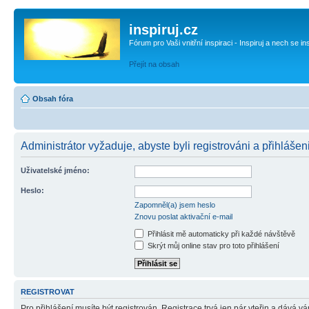
inspiruj.cz
Fórum pro Vaši vnitřní inspiraci - Inspiruj a nech se in
Přejít na obsah
Obsah fóra
Administrátor vyžaduje, abyste byli registrováni a přihlášen
Uživatelské jméno:
Heslo:
Zapomněl(a) jsem heslo
Znovu poslat aktivační e-mail
Přihlásit mě automaticky při každé návštěvě
Skrýt můj online stav pro toto přihlášení
REGISTROVAT
Pro přihlášení musíte být registrován. Registrace trvá jen pár vteřin a dává 