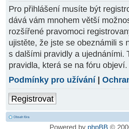
Pro přihlášení musíte být registr
dává vám mnohem větší možnosti
rozšířené pravomoci registrovan
ujistěte, že jste se obeznámili s
s dalšími pravidly a ujednáními. T
pravidla, která se na fóru objeví.
Podmínky pro užívání
|
Ochra
Registrovat
Obsah fóra
Powered by
phpBB
© 2000