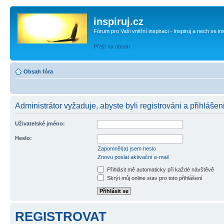
inspiruj.cz
Fórum pro Vaši vnitřní inspiraci - Inspiruj a nech se in
Přejít na obsah
Obsah fóra
Administrátor vyžaduje, abyste byli registrováni a přihlášeni
Uživatelské jméno:
Heslo:
Zapomněl(a) jsem heslo
Znovu poslat aktivační e-mail
Přihlásit mě automaticky při každé návštěvě
Skrýt můj online stav pro toto přihlášení
REGISTROVAT