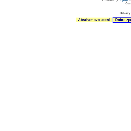
Powered by
phpBB
©
Čes
Odkazy 
Abrahamovo uceni
Dobre zp