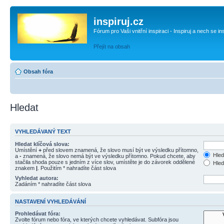
inspiruj.cz
Fórum pro Vaši vnitřní inspiraci - Inspiruj a nech se in
Přejít na obsah
Obsah fóra
Hledat
VYHLEDÁVANÝ TEXT
Hledat klíčová slova:
Umístění
+
před slovem znamená, že slovo musí být ve výsledku přítomno,
Hled
a
-
znamená, že slovo nemá být ve výsledku přítomno. Pokud chcete, aby
stačila shoda pouze s jedním z více slov, umístěte je do závorek oddělené
Hled
znakem
|
. Použitím * nahradíte část slova
Vyhledat autora:
Zadáním * nahradíte část slova
NASTAVENÍ VYHLEDÁVÁNÍ
Prohledávat fóra:
Zvolte fórum nebo fóra, ve kterých chcete vyhledávat. Subfóra jsou