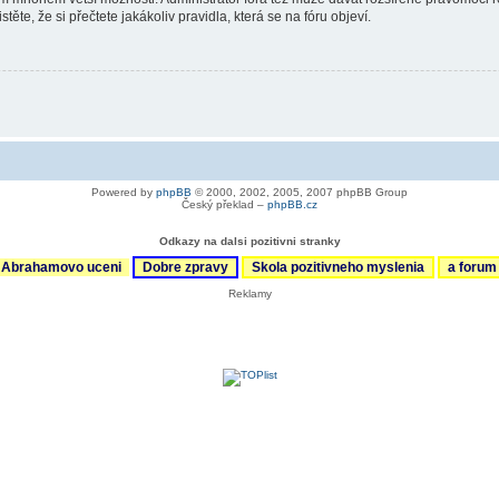
ěte, že si přečtete jakákoliv pravidla, která se na fóru objeví.
Powered by
phpBB
© 2000, 2002, 2005, 2007 phpBB Group
Český překlad –
phpBB.cz
Odkazy na dalsi pozitivni stranky
Abrahamovo uceni
Dobre zpravy
Skola pozitivneho myslenia
a foru
Reklamy