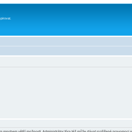
spirovat.
vám mnohem větší možnosti. Administrátor fóra též může dávat rozšířené pravomoci re