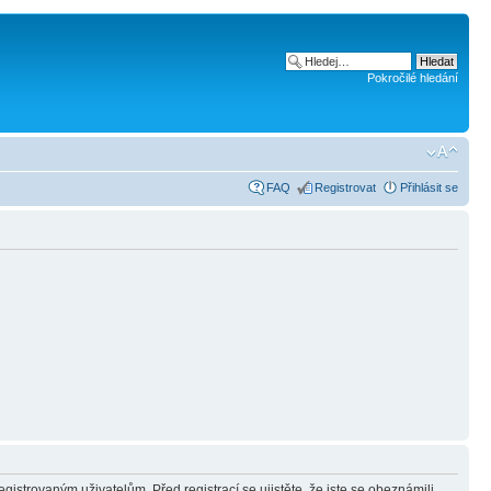
Pokročilé hledání
FAQ
Registrovat
Přihlásit se
gistrovaným uživatelům. Před registrací se ujistěte, že jste se obeznámili