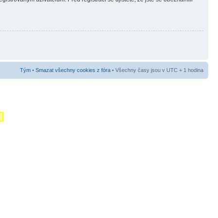
Tým
•
Smazat všechny cookies z fóra
• Všechny časy jsou v UTC + 1 hodina
m