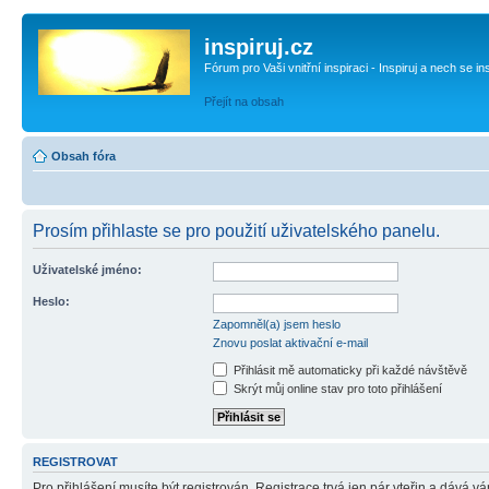
inspiruj.cz
Fórum pro Vaši vnitřní inspiraci - Inspiruj a nech se in
Přejít na obsah
Obsah fóra
Prosím přihlaste se pro použití uživatelského panelu.
Uživatelské jméno:
Heslo:
Zapomněl(a) jsem heslo
Znovu poslat aktivační e-mail
Přihlásit mě automaticky při každé návštěvě
Skrýt můj online stav pro toto přihlášení
REGISTROVAT
Pro přihlášení musíte být registrován. Registrace trvá jen pár vteřin a dává 