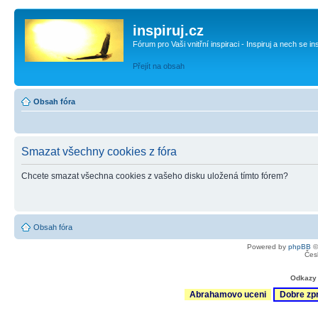
inspiruj.cz
Fórum pro Vaši vnitřní inspiraci - Inspiruj a nech se in
Přejít na obsah
Obsah fóra
Smazat všechny cookies z fóra
Chcete smazat všechna cookies z vašeho disku uložená tímto fórem?
Obsah fóra
Powered by
phpBB
©
Čes
Odkazy 
Abrahamovo uceni
Dobre zp