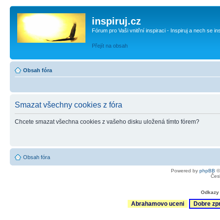
inspiruj.cz
Fórum pro Vaši vnitřní inspiraci - Inspiruj a nech se in
Přejít na obsah
Obsah fóra
Smazat všechny cookies z fóra
Chcete smazat všechna cookies z vašeho disku uložená tímto fórem?
Obsah fóra
Powered by
phpBB
©
Čes
Odkazy 
Abrahamovo uceni
Dobre zp