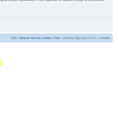
Tým
•
Smazat všechny cookies z fóra
• Všechny časy jsou v UTC + 1 hodina
m