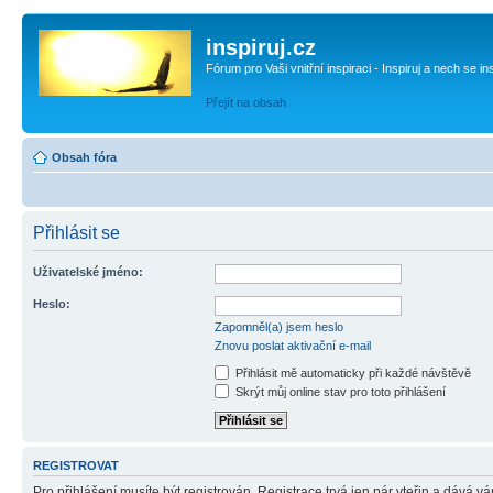
inspiruj.cz
Fórum pro Vaši vnitřní inspiraci - Inspiruj a nech se in
Přejít na obsah
Obsah fóra
Přihlásit se
Uživatelské jméno:
Heslo:
Zapomněl(a) jsem heslo
Znovu poslat aktivační e-mail
Přihlásit mě automaticky při každé návštěvě
Skrýt můj online stav pro toto přihlášení
REGISTROVAT
Pro přihlášení musíte být registrován. Registrace trvá jen pár vteřin a dává 