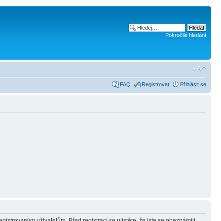
Pokročilé hledání
FAQ
Registrovat
Přihlásit se
gistrovaným uživatelům. Před registrací se ujistěte, že jste se obeznámili