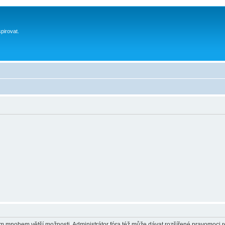
spirovat.
vám mnohem větší možnosti. Administrátor fóra též může dávat rozšířené pravomoci re