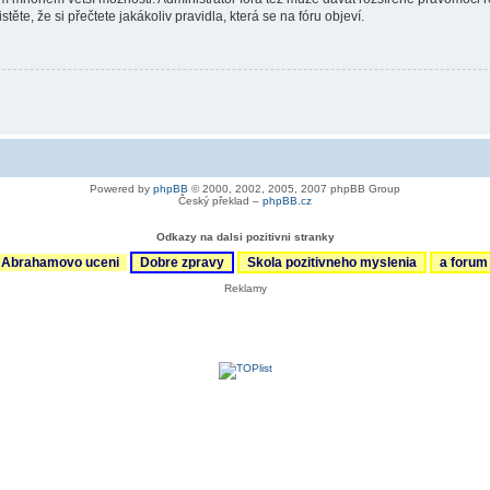
ěte, že si přečtete jakákoliv pravidla, která se na fóru objeví.
Powered by
phpBB
© 2000, 2002, 2005, 2007 phpBB Group
Český překlad –
phpBB.cz
Odkazy na dalsi pozitivni stranky
Abrahamovo uceni
Dobre zpravy
Skola pozitivneho myslenia
a foru
Reklamy