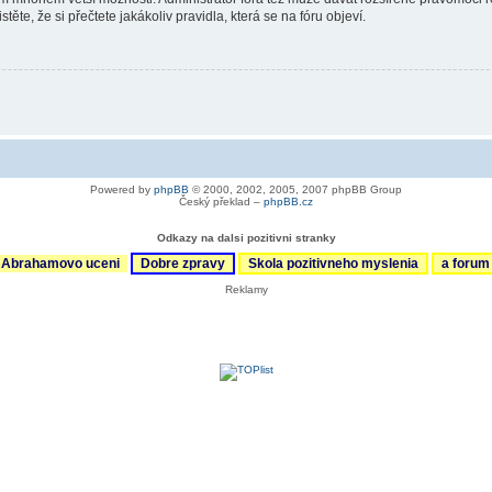
ěte, že si přečtete jakákoliv pravidla, která se na fóru objeví.
Powered by
phpBB
© 2000, 2002, 2005, 2007 phpBB Group
Český překlad –
phpBB.cz
Odkazy na dalsi pozitivni stranky
Abrahamovo uceni
Dobre zpravy
Skola pozitivneho myslenia
a foru
Reklamy