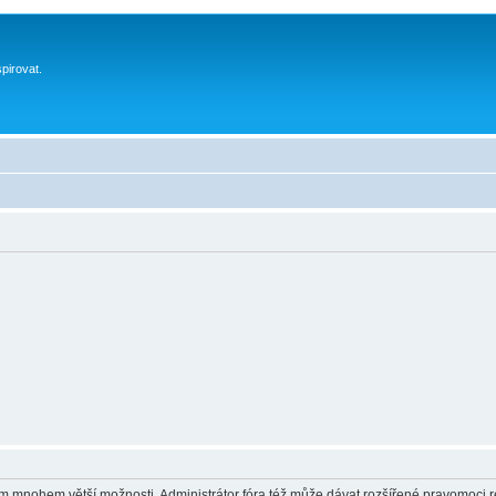
spirovat.
vám mnohem větší možnosti. Administrátor fóra též může dávat rozšířené pravomoci re