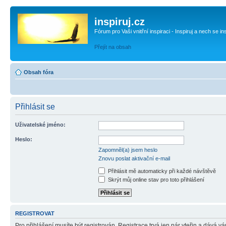
inspiruj.cz
Fórum pro Vaši vnitřní inspiraci - Inspiruj a nech se in
Přejít na obsah
Obsah fóra
Přihlásit se
Uživatelské jméno:
Heslo:
Zapomněl(a) jsem heslo
Znovu poslat aktivační e-mail
Přihlásit mě automaticky při každé návštěvě
Skrýt můj online stav pro toto přihlášení
REGISTROVAT
Pro přihlášení musíte být registrován. Registrace trvá jen pár vteřin a dává 