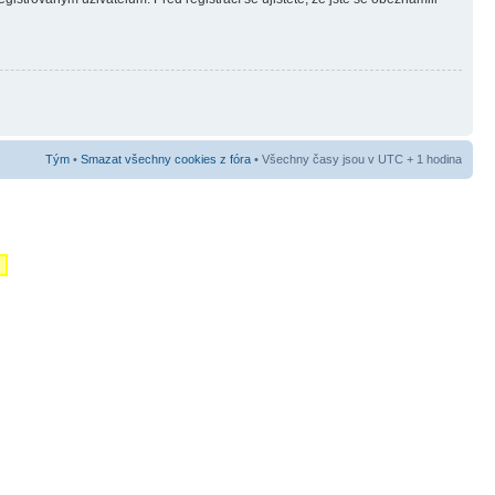
Tým
•
Smazat všechny cookies z fóra
• Všechny časy jsou v UTC + 1 hodina
m