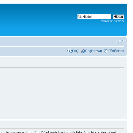
Pokročilé hledání
FAQ
Registrovat
Přihlásit se
gistrovaným uživatelům. Před registrací se ujistěte, že jste se obeznámili