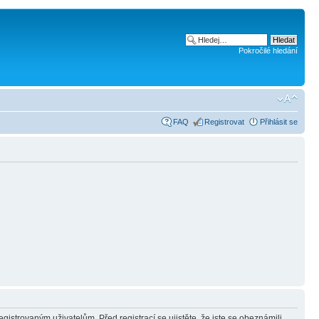
Pokročilé hledání
FAQ
Registrovat
Přihlásit se
gistrovaným uživatelům. Před registrací se ujistěte, že jste se obeznámili