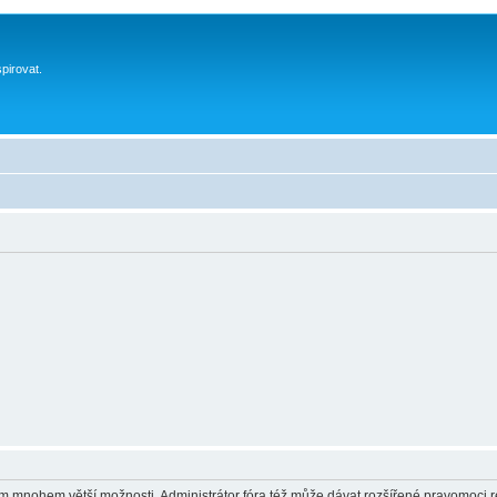
spirovat.
vám mnohem větší možnosti. Administrátor fóra též může dávat rozšířené pravomoci re