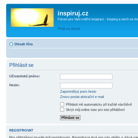
inspiruj.cz
Fórum pro Vaši vnitřní inspiraci - Inspiruj a nech se in
Přejít na obsah
Obsah fóra
Přihlásit se
Uživatelské jméno:
Heslo:
Zapomněl(a) jsem heslo
Znovu poslat aktivační e-mail
Přihlásit mě automaticky při každé návštěvě
Skrýt můj online stav pro toto přihlášení
REGISTROVAT
Pro přihlášení musíte být registrován. Registrace trvá jen pár vteřin a dává 