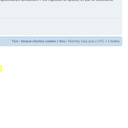
Tým
•
Smazat všechny cookies z fóra
• Všechny časy jsou v UTC + 1 hodina
m