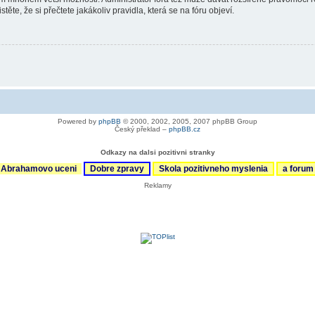
ěte, že si přečtete jakákoliv pravidla, která se na fóru objeví.
Powered by
phpBB
© 2000, 2002, 2005, 2007 phpBB Group
Český překlad –
phpBB.cz
Odkazy na dalsi pozitivni stranky
Abrahamovo uceni
Dobre zpravy
Skola pozitivneho myslenia
a foru
Reklamy