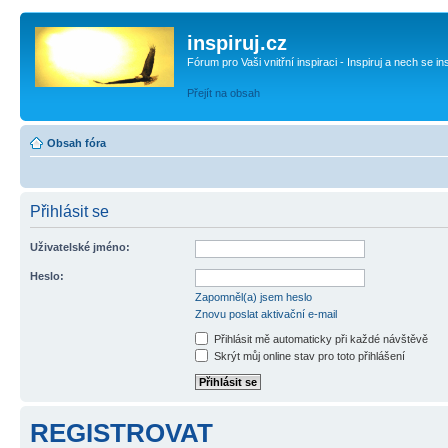
inspiruj.cz
Fórum pro Vaši vnitřní inspiraci - Inspiruj a nech se in
Přejít na obsah
Obsah fóra
Přihlásit se
Uživatelské jméno:
Heslo:
Zapomněl(a) jsem heslo
Znovu poslat aktivační e-mail
Přihlásit mě automaticky při každé návštěvě
Skrýt můj online stav pro toto přihlášení
REGISTROVAT