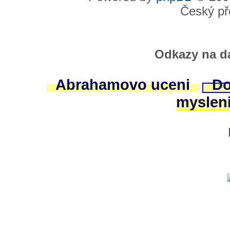
Český př
Odkazy na da
Abrahamovo uceni
Do
myslen