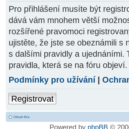
Pro přihlášení musíte být registr
dává vám mnohem větší možnosti
rozšířené pravomoci registrovan
ujistěte, že jste se obeznámili s
s dalšími pravidly a ujednáními. T
pravidla, která se na fóru objeví.
Podmínky pro užívání
|
Ochra
Registrovat
Obsah fóra
Powered by
phpBB
© 2000