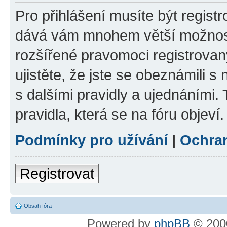
Pro přihlášení musíte být registr
dává vám mnohem větší možnosti
rozšířené pravomoci registrovan
ujistěte, že jste se obeznámili s
s dalšími pravidly a ujednáními. T
pravidla, která se na fóru objeví.
Podmínky pro užívání
|
Ochra
Registrovat
Obsah fóra
Powered by
phpBB
© 2000