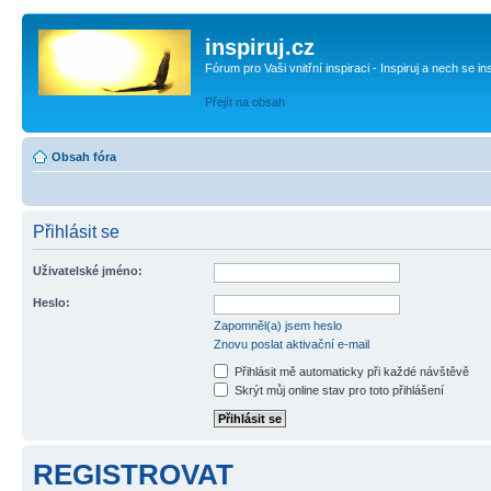
inspiruj.cz
Fórum pro Vaši vnitřní inspiraci - Inspiruj a nech se in
Přejít na obsah
Obsah fóra
Přihlásit se
Uživatelské jméno:
Heslo:
Zapomněl(a) jsem heslo
Znovu poslat aktivační e-mail
Přihlásit mě automaticky při každé návštěvě
Skrýt můj online stav pro toto přihlášení
REGISTROVAT