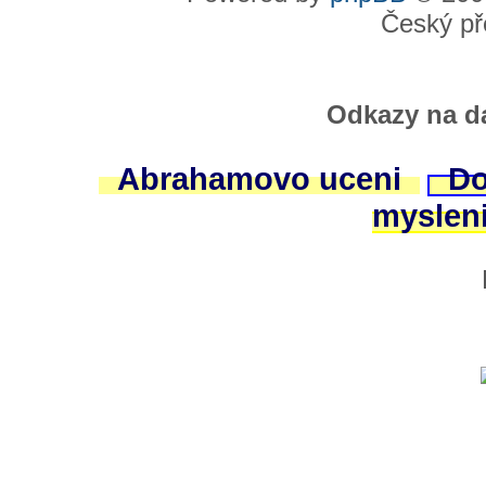
Český př
Odkazy na da
Abrahamovo uceni
Do
myslen