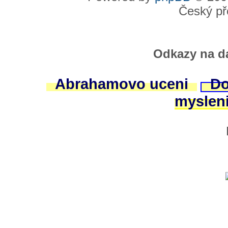
Český př
Odkazy na da
Abrahamovo uceni
Do
myslen