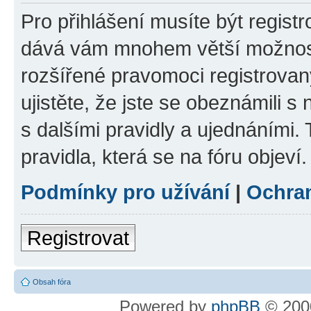
Pro přihlášení musíte být registr
dává vám mnohem větší možnosti
rozšířené pravomoci registrovan
ujistěte, že jste se obeznámili s
s dalšími pravidly a ujednáními. T
pravidla, která se na fóru objeví.
Podmínky pro užívání
|
Ochra
Registrovat
Obsah fóra
Powered by
phpBB
© 2000