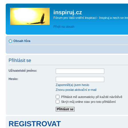
inspiruj.cz
Fórum pro Vaši vnitřní inspiraci - Inspiruj a nech se in
Přejít na obsah
Obsah fóra
Přihlásit se
Uživatelské jméno:
Heslo:
Zapomněl(a) jsem heslo
Znovu poslat aktivační e-mail
Přihlásit mě automaticky při každé návštěvě
Skrýt můj online stav pro toto přihlášení
REGISTROVAT