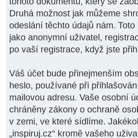
tohoto dokumentu, který se zaobí
Druhá možnost jak můžeme shro
odeslání těchto údajů nám. Toto
jako anonymní uživatel, registrac
po vaší registrace, když jste přih
Váš účet bude přinejmenším obs
heslo, používané při přihlašován
mailovou adresu. Vaše osobní úda
chráněny zákony o ochraně osobn
v zemi, ve které sídlíme. Jakéko
„inspiruj.cz“ kromě vašeho uživ