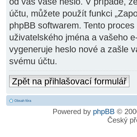
od vás vaše heslo. V případě, 
účtu, můžete použít funkci „Za
phpBB softwarem. Tento proces
uživatelského jména a vašeho e
vygeneruje heslo nové a zašle vá
svému účtu.
Zpět na přihlašovací formulář
Obsah fóra
Powered by
phpBB
© 2000
Český př