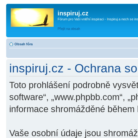
inspiruj.cz
Fórum pro Vaši vnitřní inspiraci - Inspiruj a nech se in
Přejít na obsah
Obsah fóra
inspiruj.cz - Ochrana s
Toto prohlášení podrobně vysvětl
software“, „www.phpbb.com“, „p
informace shromážděné během k
Vaše osobní údaje jsou shromá