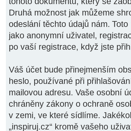
tohoto dokumentu, který se zaobí
Druhá možnost jak můžeme shro
odeslání těchto údajů nám. Toto
jako anonymní uživatel, registrac
po vaší registrace, když jste přih
Váš účet bude přinejmenším obs
heslo, používané při přihlašován
mailovou adresu. Vaše osobní úda
chráněny zákony o ochraně osobn
v zemi, ve které sídlíme. Jakéko
„inspiruj.cz“ kromě vašeho uživ