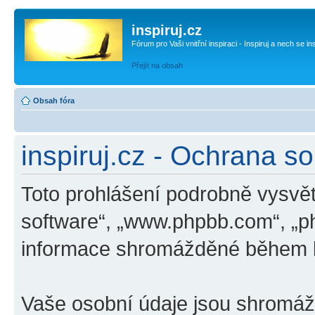
inspiruj.cz
Fórum pro Vaši vnitřní inspiraci - Inspiruj a nech se in
Přejít na obsah
Obsah fóra
inspiruj.cz - Ochrana s
Toto prohlášení podrobně vysvětl
software“, „www.phpbb.com“, „p
informace shromážděné během k
Vaše osobní údaje jsou shromá