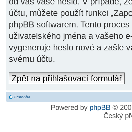
od vás vaše heslo. V případě, 
účtu, můžete použít funkci „Za
phpBB softwarem. Tento proces
uživatelského jména a vašeho e
vygeneruje heslo nové a zašle vá
svému účtu.
Zpět na přihlašovací formulář
Obsah fóra
Powered by
phpBB
© 2000
Český př