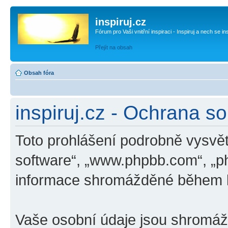
inspiruj.cz
Fórum pro Vaši vnitřní inspiraci - Inspiruj a nech se in
Přejít na obsah
Obsah fóra
inspiruj.cz - Ochrana s
Toto prohlášení podrobně vysvětl
software“, „www.phpbb.com“, „p
informace shromážděné během k
Vaše osobní údaje jsou shromá