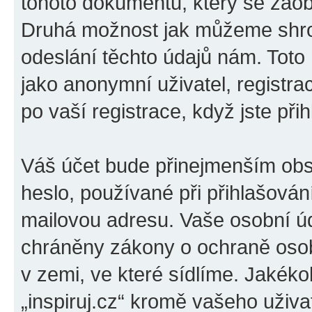
tohoto dokumentu, který se zaobí
Druhá možnost jak můžeme shro
odeslání těchto údajů nám. Toto
jako anonymní uživatel, registrac
po vaší registrace, když jste přih
Váš účet bude přinejmenším obs
heslo, používané při přihlašován
mailovou adresu. Vaše osobní úda
chráněny zákony o ochraně osobn
v zemi, ve které sídlíme. Jakéko
„inspiruj.cz“ kromě vašeho uživ