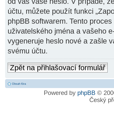
od vás vaše heslo. V případě, 
účtu, můžete použít funkci „Za
phpBB softwarem. Tento proces
uživatelského jména a vašeho e
vygeneruje heslo nové a zašle vá
svému účtu.
Zpět na přihlašovací formulář
Obsah fóra
Powered by
phpBB
© 2000
Český př