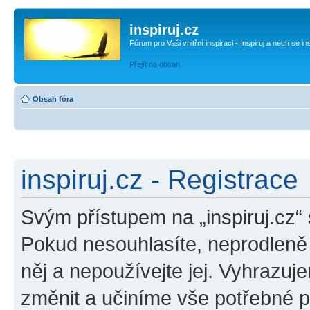
inspiruj.cz
Fórum pro Vaši vnitřní inspiraci - Inspiruj a nech se in
Přejít na obsah
Obsah fóra
inspiruj.cz - Registrace
Svým přístupem na „inspiruj.cz“
Pokud nesouhlasíte, neprodleně o
něj a nepoužívejte jej. Vyhrazuj
změnit a učiníme vše potřebné 