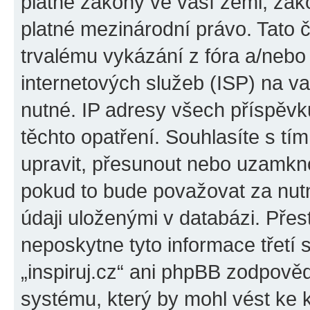
platné zákony ve vaší zemi, zákon
platné mezinárodní právo. Tato 
trvalému vykázání z fóra a/neb
internetových služeb (ISP) na v
nutné. IP adresy všech příspěvk
těchto opatření. Souhlasíte s tím
upravit, přesunout nebo uzamkno
pokud to bude považovat za nutn
údaji uloženými v databázi. Přes
neposkytne tyto informace třetí
„inspiruj.cz“ ani phpBB zodpověd
systému, který by mohl vést ke 