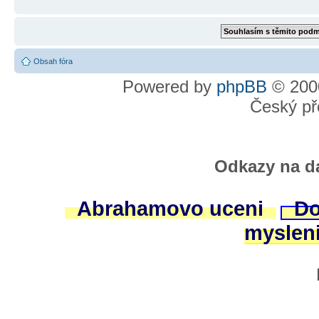
Obsah fóra
Powered by
phpBB
© 2000
Český př
Odkazy na da
Abrahamovo uceni
Do
myslen