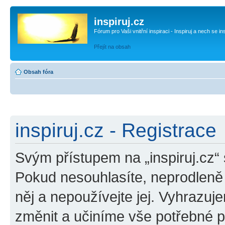
inspiruj.cz
Fórum pro Vaši vnitřní inspiraci - Inspiruj a nech se in
Přejít na obsah
Obsah fóra
inspiruj.cz - Registrace
Svým přístupem na „inspiruj.cz“
Pokud nesouhlasíte, neprodleně o
něj a nepoužívejte jej. Vyhrazuj
změnit a učiníme vše potřebné 