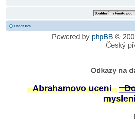
Obsah fóra
Powered by
phpBB
© 2000
Český př
Odkazy na da
Abrahamovo uceni
Do
myslen