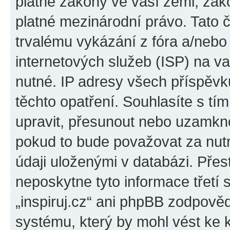
platné zákony ve vaší zemi, zákon
platné mezinárodní právo. Tato 
trvalému vykázání z fóra a/neb
internetových služeb (ISP) na v
nutné. IP adresy všech příspěvk
těchto opatření. Souhlasíte s tím
upravit, přesunout nebo uzamkno
pokud to bude považovat za nutn
údaji uloženými v databázi. Přes
neposkytne tyto informace třetí
„inspiruj.cz“ ani phpBB zodpověd
systému, který by mohl vést ke 