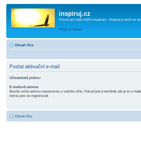
inspiruj.cz
Fórum pro Vaši vnitřní inspiraci - Inspiruj a nech se in
Přejít na obsah
Obsah fóra
Poslat aktivační e-mail
Uživatelské jméno:
E-mailová adresa:
Musíte uvést adresu nastavenou u vašeho účtu. Pokud jste ji neměnili, tak je to e-mai
kterou jste se registrovali.
Obsah fóra