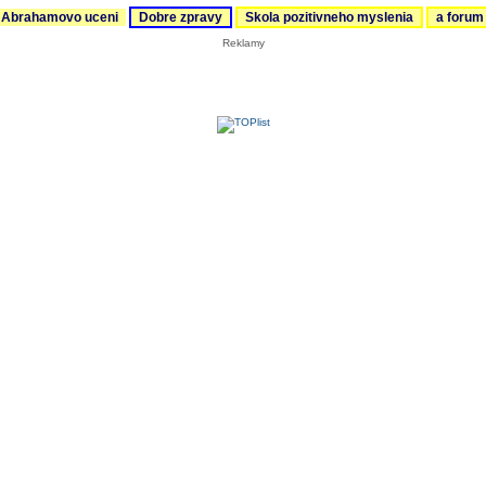
Abrahamovo uceni
Dobre zpravy
Skola pozitivneho myslenia
a foru
Reklamy