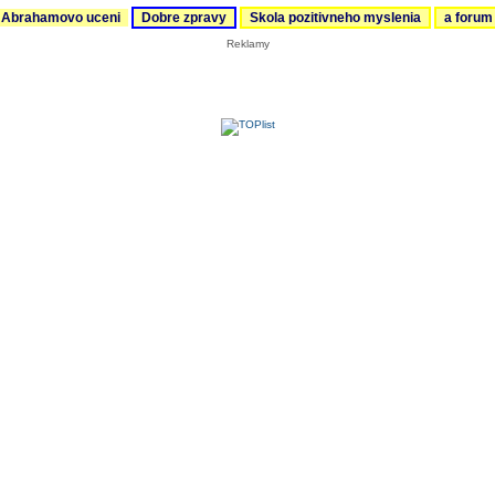
Abrahamovo uceni
Dobre zpravy
Skola pozitivneho myslenia
a foru
Reklamy