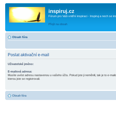
inspiruj.cz
Fórum pro Vaši vnitřní inspiraci - Inspiruj a nech se in
Přejít na obsah
Obsah fóra
Poslat aktivační e-mail
Uživatelské jméno:
E-mailová adresa:
Musíte uvést adresu nastavenou u vašeho účtu. Pokud jste ji neměnili, tak je to e-mai
kterou jste se registrovali.
Obsah fóra