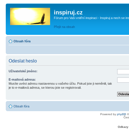
inspiruj.cz
Fórum pro Vaši vnitřní inspiraci - Inspiruj a nech se in
Přejít na obsah
Obsah fóra
Odeslat heslo
Uživatelské jméno:
E-mailová adresa:
Musíte uvést adresu nastavenou u vašeho účtu. Pokud jste ji neměnili, tak
je to e-mailová adresa, se kterou jste se registrovali.
Obsah fóra
Powered by
phpBB
©
Čes
Odkazy 