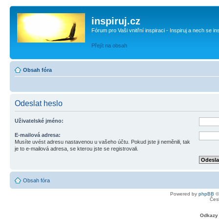
inspiruj.cz
Fórum pro Vaši vnitřní inspiraci - Inspiruj a nech se in
Přejít na obsah
Obsah fóra
Odeslat heslo
Uživatelské jméno:
E-mailová adresa:
Musíte uvést adresu nastavenou u vašeho účtu. Pokud jste ji neměnili, tak
je to e-mailová adresa, se kterou jste se registrovali.
Obsah fóra
Powered by
phpBB
©
Čes
Odkazy 