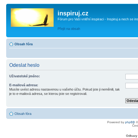
inspiruj.cz
Fórum pro Vaši vnitřní inspiraci - Inspiruj a nech se in
Přejít na obsah
Obsah fóra
Odeslat heslo
Uživatelské jméno:
E-mailová adresa:
Musíte uvést adresu nastavenou u vašeho účtu. Pokud jste ji neměnili, tak
je to e-mailová adresa, se kterou jste se registrovali.
Obsah fóra
Powered by
phpBB
©
Čes
Odkazy 