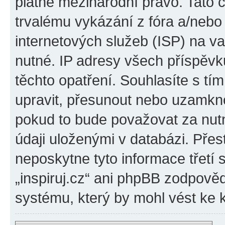
platné mezinárodní právo. Tato 
trvalému vykázání z fóra a/neb
internetových služeb (ISP) na v
nutné. IP adresy všech příspěvk
těchto opatření. Souhlasíte s tím
upravit, přesunout nebo uzamkno
pokud to bude považovat za nutn
údaji uloženými v databázi. Přes
neposkytne tyto informace třetí
„inspiruj.cz“ ani phpBB zodpověd
systému, který by mohl vést ke 