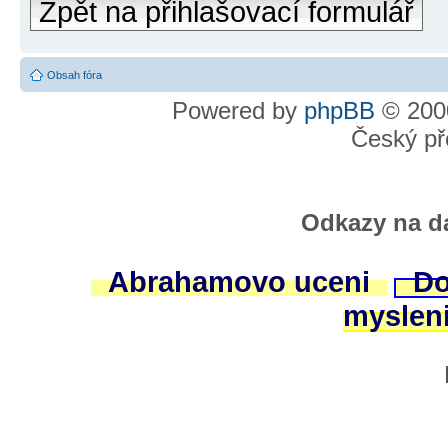
Zpět na přihlašovací formulář
Obsah fóra
Powered by
phpBB
© 2000
Český př
Odkazy na da
Abrahamovo uceni
Do
myslen