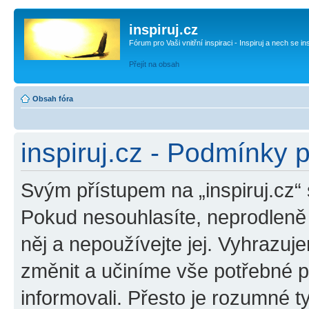
inspiruj.cz
Fórum pro Vaši vnitřní inspiraci - Inspiruj a nech se in
Přejít na obsah
Obsah fóra
inspiruj.cz - Podmínky 
Svým přístupem na „inspiruj.cz“
Pokud nesouhlasíte, neprodleně o
něj a nepoužívejte jej. Vyhrazuj
změnit a učiníme vše potřebné 
informovali. Přesto je rozumné 