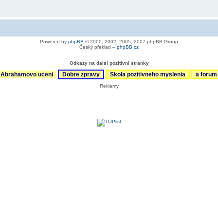
Powered by
phpBB
© 2000, 2002, 2005, 2007 phpBB Group
Český překlad –
phpBB.cz
Odkazy na dalsi pozitivni stranky
Abrahamovo uceni
Dobre zpravy
Skola pozitivneho myslenia
a foru
Reklamy