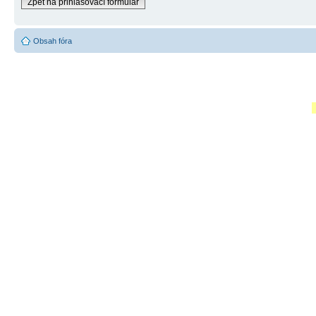
Zpět na přihlašovací formulář
Obsah fóra