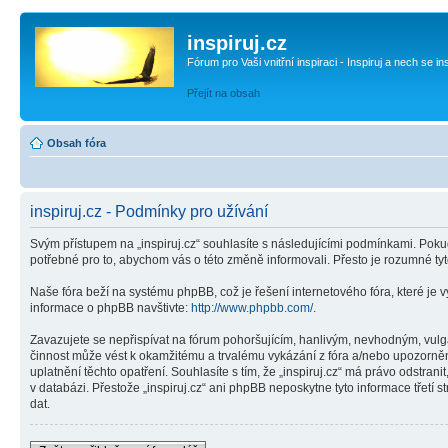
inspiruj.cz
Fórum pro Vaši vnitřní inspiraci - Inspiruj a nech se in
Přejít na obsah
Obsah fóra
inspiruj.cz - Podmínky pro užívání
Svým přístupem na „inspiruj.cz“ souhlasíte s následujícími podmínkami. Pokud
potřebné pro to, abychom vás o této změně informovali. Přesto je rozumné ty
Naše fóra beží na systému phpBB, což je řešení internetového fóra, které je v
informace o phpBB navštivte:
http://www.phpbb.com/
.
Zavazujete se nepřispívat na fórum pohoršujícím, hanlivým, nevhodným, vulgár
činnost může vést k okamžitému a trvalému vykázání z fóra a/nebo upozorněn
uplatnění těchto opatření. Souhlasíte s tím, že „inspiruj.cz“ má právo odstr
v databázi. Přestože „inspiruj.cz“ ani phpBB neposkytne tyto informace třetí
dat.