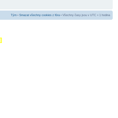
Tým
•
Smazat všechny cookies z fóra
• Všechny časy jsou v UTC + 1 hodina
m