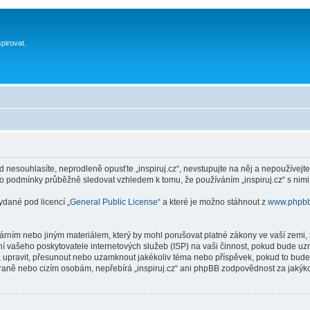
spirovat.
 nesouhlasíte, neprodleně opusťte „inspiruj.cz“, nevstupujte na něj a nepoužívejte
to podmínky průběžně sledovat vzhledem k tomu, že používáním „inspiruj.cz“ s nimi
ydané pod licencí „
General Public License
“ a které je možno stáhnout z
www.phpb
ním nebo jiným materiálem, který by mohl porušovat platné zákony ve vaší zemi, zá
í vašeho poskytovatele internetových služeb (ISP) na vaši činnost, pokud bude uz
anit, upravit, přesunout nebo uzamknout jakékoliv téma nebo příspěvek, pokud to bud
 straně nebo cizím osobám, nepřebírá „inspiruj.cz“ ani phpBB zodpovědnost za jakýko