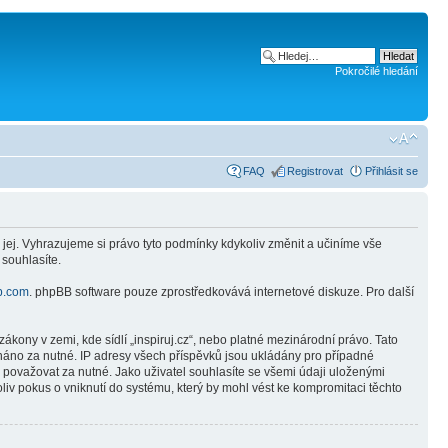
Pokročilé hledání
FAQ
Registrovat
Přihlásit se
 jej. Vyhrazujeme si právo tyto podmínky kdykoliv změnit a učiníme vše
 souhlasíte.
b.com
. phpBB software pouze zprostředkovává internetové diskuze. Pro další
kony v zemi, kde sídlí „inspiruj.cz“, nebo platné mezinárodní právo. Tato
náno za nutné. IP adresy všech příspěvků jsou ukládány pro případné
e považovat za nutné. Jako uživatel souhlasíte se všemi údaji uloženými
liv pokus o vniknutí do systému, který by mohl vést ke kompromitaci těchto