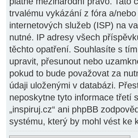
platné mezinárodní právo. Tato 
trvalému vykázání z fóra a/neb
internetových služeb (ISP) na v
nutné. IP adresy všech příspěvk
těchto opatření. Souhlasíte s tím
upravit, přesunout nebo uzamkno
pokud to bude považovat za nutn
údaji uloženými v databázi. Přes
neposkytne tyto informace třetí
„inspiruj.cz“ ani phpBB zodpověd
systému, který by mohl vést ke 