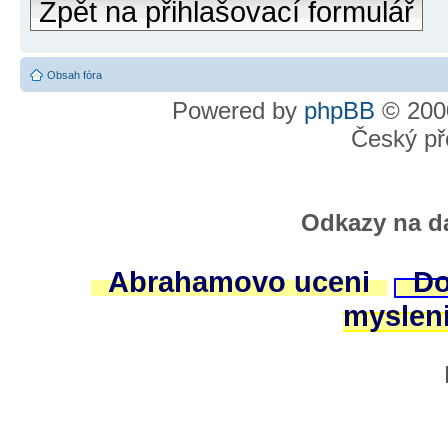
Zpět na přihlašovací formulář
Obsah fóra
Powered by
phpBB
© 2000
Český př
Odkazy na da
Abrahamovo uceni
Do
myslen