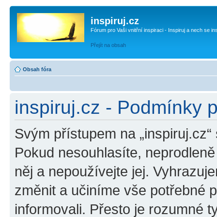
inspiruj.cz
Fórum pro Vaši vnitřní inspiraci - Inspiruj a nech se in
Přejít na obsah
Obsah fóra
inspiruj.cz - Podmínky 
Svým přístupem na „inspiruj.cz“
Pokud nesouhlasíte, neprodleně o
něj a nepoužívejte jej. Vyhrazuj
změnit a učiníme vše potřebné 
informovali. Přesto je rozumné 