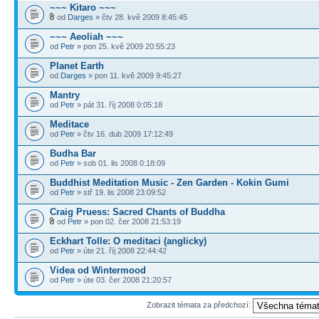
~~~ Kitaro ~~~
od
Darges
» čtv 28. kvě 2009 8:45:45
~~~ Aeoliah ~~~
od
Petr
» pon 25. kvě 2009 20:55:23
Planet Earth
od
Darges
» pon 11. kvě 2009 9:45:27
Mantry
od
Petr
» pát 31. říj 2008 0:05:18
Meditace
od
Petr
» čtv 16. dub 2009 17:12:49
Budha Bar
od
Petr
» sob 01. lis 2008 0:18:09
Buddhist Meditation Music - Zen Garden - Kokin Gumi
od
Petr
» stř 19. lis 2008 23:09:52
Craig Pruess: Sacred Chants of Buddha
od
Petr
» pon 02. čer 2008 21:53:19
Eckhart Tolle: O meditaci (anglicky)
od
Petr
» úte 21. říj 2008 22:44:42
Videa od Wintermood
od
Petr
» úte 03. čer 2008 21:20:57
Zobrazit témata za předchozí: