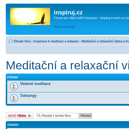
inspiruj.cz
Fórum pro Vaši vnitřní inspiraci - Inspiruj a nech se in
Přejít na obsah
Obsah fóra
‹
Inspirace k meditaci a relaxaci
‹
Meditační a relaxační videa a 
Meditační a relaxační 
FÓRUM
Vedené meditace
Satsangy
Odeslat nové téma
TÉMATA