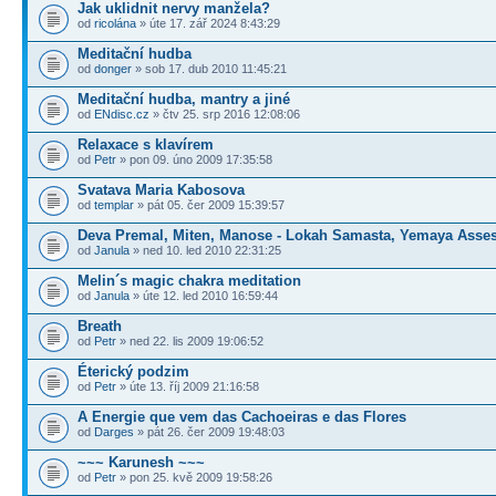
Jak uklidnit nervy manžela?
od
ricolána
» úte 17. zář 2024 8:43:29
Meditační hudba
od
donger
» sob 17. dub 2010 11:45:21
Meditační hudba, mantry a jiné
od
ENdisc.cz
» čtv 25. srp 2016 12:08:06
Relaxace s klavírem
od
Petr
» pon 09. úno 2009 17:35:58
Svatava Maria Kabosova
od
templar
» pát 05. čer 2009 15:39:57
Deva Premal, Miten, Manose - Lokah Samasta, Yemaya Asse
od
Janula
» ned 10. led 2010 22:31:25
Melin´s magic chakra meditation
od
Janula
» úte 12. led 2010 16:59:44
Breath
od
Petr
» ned 22. lis 2009 19:06:52
Éterický podzim
od
Petr
» úte 13. říj 2009 21:16:58
A Energie que vem das Cachoeiras e das Flores
od
Darges
» pát 26. čer 2009 19:48:03
~~~ Karunesh ~~~
od
Petr
» pon 25. kvě 2009 19:58:26