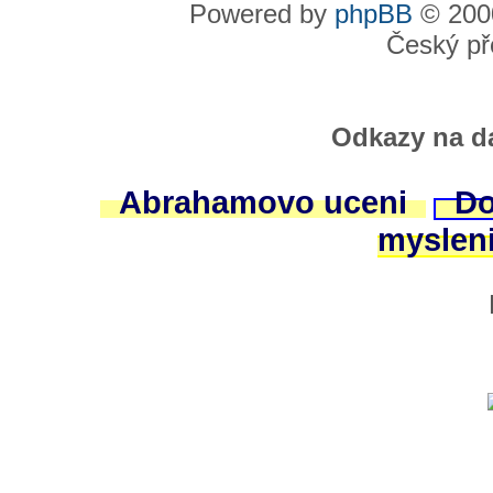
Powered by
phpBB
© 2000
Český př
Odkazy na da
Abrahamovo uceni
Do
myslen