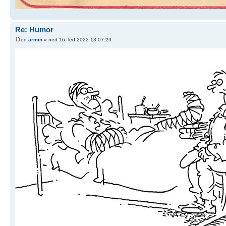
Re: Humor
od
armin
» ned 16. led 2022 13:07:29