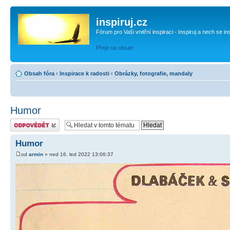
inspiruj.cz
Fórum pro Vaši vnitřní inspiraci - Inspiruj a nech se in
Přejít na obsah
Obsah fóra
‹
Inspirace k radosti
‹
Obrázky, fotografie, mandaly
Humor
Odeslat odpověď
Humor
od
armin
» ned 16. led 2022 13:06:37