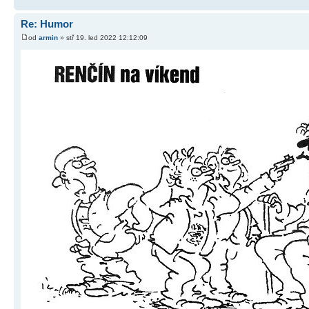
Re: Humor
od
armin
» stř 19. led 2022 12:12:09