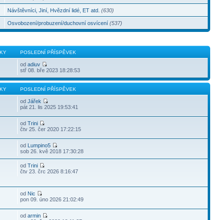
Návštěvníci, Jiní, Hvězdní lidé, ET atd.
(630)
Osvobození/probuzení/duchovní osvícení
(537)
KY
POSLEDNÍ PŘÍSPĚVEK
od
adiuv
stř 08. bře 2023 18:28:53
KY
POSLEDNÍ PŘÍSPĚVEK
od
Jářek
pát 21. lis 2025 19:53:41
od
Trini
čtv 25. čer 2020 17:22:15
od
Lumpino5
sob 26. kvě 2018 17:30:28
od
Trini
čtv 23. črc 2026 8:16:47
od
Nic
pon 09. úno 2026 21:02:49
od
armin