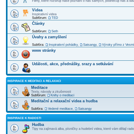
Filmy, které rozšiřují naše poznání o nás samých, podněcují nás a dá
Videa
Inspirativní videa
Subfórum:
TED
Články
Subfórum:
Seth
Úvahy a zamyšlení
Subfóra:
Inspirativní pohádky
,
Satsangy
,
Výroky přímo z Vesm
www stránky
Události, akce, přednášky, srazy a setkávání
INSPIRACE K MEDITACI A RELAXACI
Meditace
Texty, návody a zkušenosti
Subfórum:
Knihy o meditaci
Meditační a relaxační videa a hudba
Subfóra:
Vedené meditace
,
Satsangy
INSPIRACE K RADOSTI
Hudba
Tipy na zajímavá alba, písničky a hudební videa, které vám dělají rado