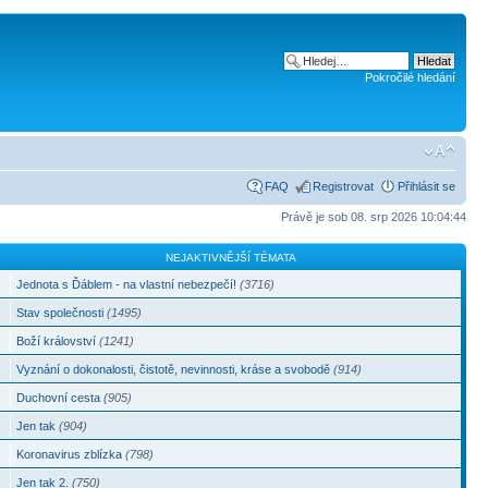
Pokročilé hledání
FAQ
Registrovat
Přihlásit se
Právě je sob 08. srp 2026 10:04:44
NEJAKTIVNĚJŠÍ TÉMATA
Jednota s Ďáblem - na vlastní nebezpečí!
(3716)
Stav společnosti
(1495)
Boží království
(1241)
Vyznání o dokonalosti, čistotě, nevinnosti, kráse a svobodě
(914)
Duchovní cesta
(905)
Jen tak
(904)
Koronavirus zblízka
(798)
Jen tak 2.
(750)