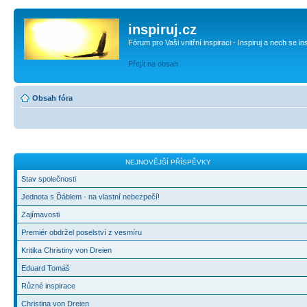
inspiruj.cz
Fórum pro Vaši vnitřní inspiraci - Inspiruj a nech se in
Přejít na obsah
Obsah fóra
NEJNOVĚJŠÍ PŘÍSPĚVKY
Stav společnosti
Jednota s Ďáblem - na vlastní nebezpečí!
Zajímavosti
Premiér obdržel poselství z vesmíru
Kritika Christiny von Dreien
Eduard Tomáš
Různé inspirace
Christina von Dreien