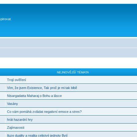
spirovat.
NEJNOVĚJŠÍ TÉMATA
Trojí ověření
Vím, že jsem Existence, Tak proč je mi tak blbě
Nisargadatta Maharaj o Bohu a lásce
Vasány
Co vám pomáhá zvládat negativní emoce a stres?
hrát hazardní hry
Zajímavosti
Iluze duality a realita celistvé jednoty Bytí