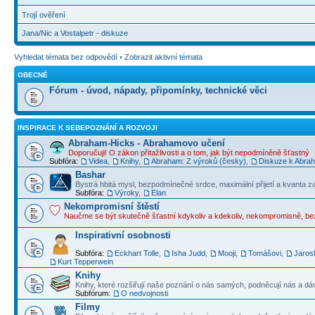
Trojí ověření
Jana/Nic a Vostalpetr - diskuze
Vyhledat témata bez odpovědí
•
Zobrazit aktivní témata
OBECNÉ
Fórum - úvod, nápady, připomínky, technické věci
INSPIRACE K SEBEPOZNÁNÍ A ROZVOJI
Abraham-Hicks - Abrahamovo učení
Doporučuji! O zákon přitažlivosti a o tom, jak být nepodmíněně šťastný
Subfóra:
Videa
,
Knihy
,
Abraham: Z výroků (česky)
,
Diskuze k Abraha
Bashar
Bystrá hbitá mysl, bezpodmínečné srdce, maximální přijetí a kvanta z
Subfóra:
Výroky
,
Elan
Nekompromisní štěstí
Naučme se být skutečně šťastní kdykoliv a kdekoliv, nekompromisně, b
Inspirativní osobnosti
Subfóra:
Eckhart Tolle
,
Isha Judd
,
Mooji
,
Tomášovi
,
Jaros
Kurt Tepperwein
Knihy
Knihy, které rozšiřují naše poznání o nás samých, podněcují nás a dá
Subfórum:
O nedvojnosti
Filmy