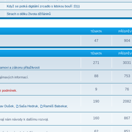
Když se potká digitální zrcadlo s lidskou bouří :D)))
Strach o délku života džňáninů
TÉMATA
PŘÍSPĚV
47
904
TÉMATA
PŘÍSPĚV
271
3031
movi a zákonu přitažlivosti
88
753
ajímavých informací.
9
76
ez podmínek.
190
2082
lav Dušek
,
Saša Hedruk
,
Raméš Balsekar
,
160
867
vají nám návody k dalšímu rozvoji.
62
851