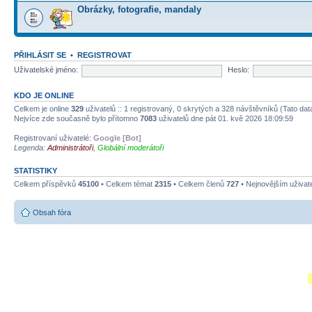
Obrázky, fotografie, mandaly
PŘIHLÁSIT SE
•
REGISTROVAT
Uživatelské jméno:
Heslo:
KDO JE ONLINE
Celkem je online
329
uživatelů :: 1 registrovaný, 0 skrytých a 328 návštěvníků (Tato data
Nejvíce zde současně bylo přítomno
7083
uživatelů dne pát 01. kvě 2026 18:09:59
Registrovaní uživatelé:
Google [Bot]
Legenda:
Administrátoři
,
Globální moderátoři
STATISTIKY
Celkem příspěvků
45100
• Celkem témat
2315
• Celkem členů
727
• Nejnovějším uživat
Obsah fóra