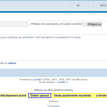
36
1802
|
Přihlásit mě automaticky při každé návštěvě
 jsou založena na uživatelích, kteří byli aktivní za posledních 5 minut)
elem je
saress
Powered by
phpBB
© 2000, 2002, 2005, 2007 phpBB Group
Český překlad –
phpBB.cz
Odkazy na dalsi pozitivni stranky
Abrahamovo uceni
Dobre zpravy
Skola pozitivneho myslenia
a foru
Reklamy