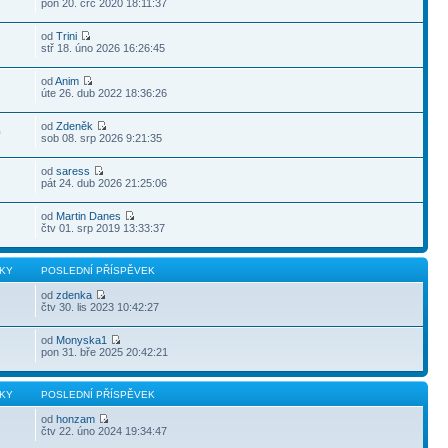
pon 20. črc 2020 18:11:37
od
Trini
stř 18. úno 2026 16:26:45
od
Anim
úte 26. dub 2022 18:36:26
od
Zdeněk
0
sob 08. srp 2026 9:21:35
od
saress
pát 24. dub 2026 21:25:06
od
Martin Danes
čtv 01. srp 2019 13:33:37
KY
POSLEDNÍ PŘÍSPĚVEK
od
zdenka
čtv 30. lis 2023 10:42:27
od
Monyska1
pon 31. bře 2025 20:42:21
KY
POSLEDNÍ PŘÍSPĚVEK
od
honzam
čtv 22. úno 2024 19:34:47