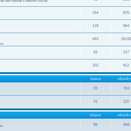
vají nám návody k dalšímu rozvoji.
164
625
129
964
493
2615
íru
65
237
102
812
TÉMATA
PŘÍSPĚV
35
763
31
115
TÉMATA
PŘÍSPĚV
86
468
st.