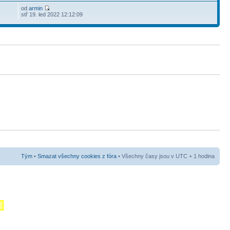
od
armin
stř 19. led 2022 12:12:09
Tým
•
Smazat všechny cookies z fóra
• Všechny časy jsou v UTC + 1 hodina
m