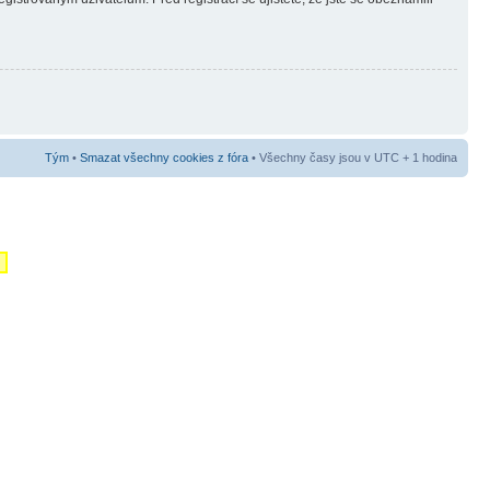
Tým
•
Smazat všechny cookies z fóra
• Všechny časy jsou v UTC + 1 hodina
m