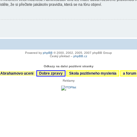
ěte, že si přečtete jakákoliv pravidla, která se na fóru objeví.
Powered by
phpBB
© 2000, 2002, 2005, 2007 phpBB Group
Český překlad –
phpBB.cz
Odkazy na dalsi pozitivni stranky
Abrahamovo uceni
Dobre zpravy
Skola pozitivneho myslenia
a foru
Reklamy