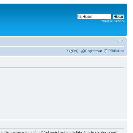
Pokročilé hledání
FAQ
Registrovat
Přihlásit se
gistrovaným uživatelům. Před registrací se ujistěte, že jste se obeznámili