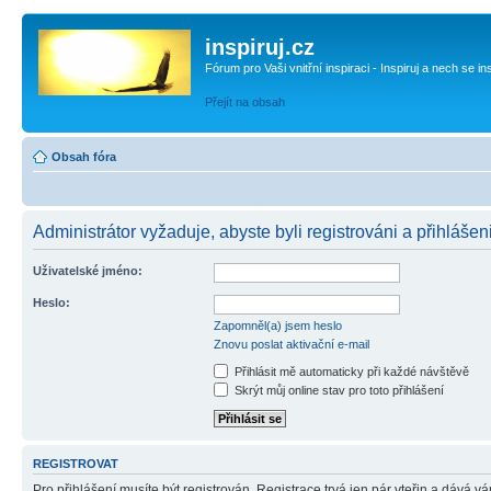
inspiruj.cz
Fórum pro Vaši vnitřní inspiraci - Inspiruj a nech se in
Přejít na obsah
Obsah fóra
Administrátor vyžaduje, abyste byli registrováni a přihlášeni
Uživatelské jméno:
Heslo:
Zapomněl(a) jsem heslo
Znovu poslat aktivační e-mail
Přihlásit mě automaticky při každé návštěvě
Skrýt můj online stav pro toto přihlášení
REGISTROVAT
Pro přihlášení musíte být registrován. Registrace trvá jen pár vteřin a dává 