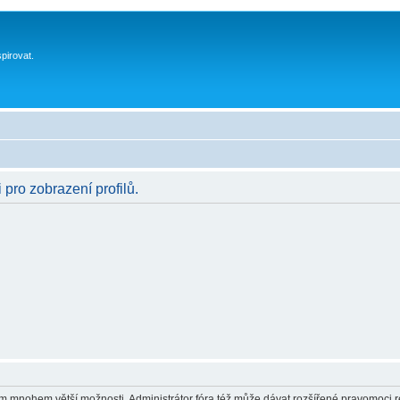
spirovat.
 pro zobrazení profilů.
vám mnohem větší možnosti. Administrátor fóra též může dávat rozšířené pravomoci re