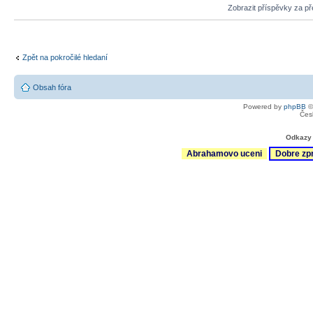
Zobrazit příspěvky za p
Zpět na pokročilé hledaní
Obsah fóra
Powered by
phpBB
©
Čes
Odkazy 
Abrahamovo uceni
Dobre zp