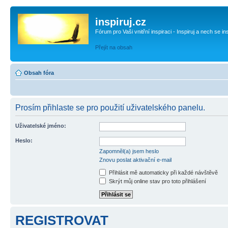
inspiruj.cz
Fórum pro Vaši vnitřní inspiraci - Inspiruj a nech se in
Přejít na obsah
Obsah fóra
Prosím přihlaste se pro použití uživatelského panelu.
Uživatelské jméno:
Heslo:
Zapomněl(a) jsem heslo
Znovu poslat aktivační e-mail
Přihlásit mě automaticky při každé návštěvě
Skrýt můj online stav pro toto přihlášení
REGISTROVAT