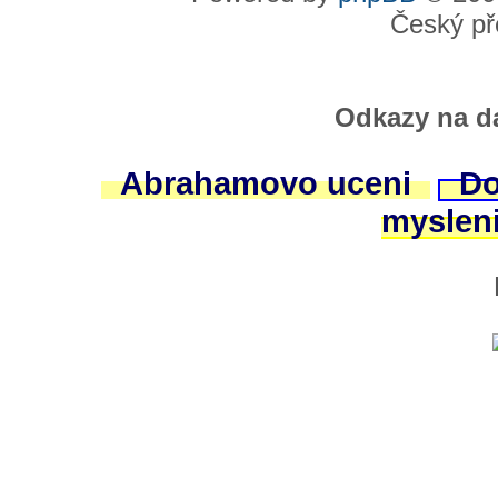
Český př
Odkazy na da
Abrahamovo uceni
Do
myslen