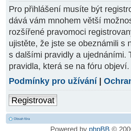
Pro přihlášení musíte být registr
dává vám mnohem větší možnosti
rozšířené pravomoci registrovan
ujistěte, že jste se obeznámili s
s dalšími pravidly a ujednáními. T
pravidla, která se na fóru objeví.
Podmínky pro užívání
|
Ochra
Registrovat
Obsah fóra
Powered by
phpBB
© 2000