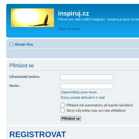
inspiruj.cz
Fórum pro Vaši vnitřní inspiraci - Inspiruj a nech se in
Přejít na obsah
Obsah fóra
Přihlásit se
Uživatelské jméno:
Heslo:
Zapomněl(a) jsem heslo
Znovu poslat aktivační e-mail
Přihlásit mě automaticky při každé návštěvě
Skrýt můj online stav pro toto přihlášení
REGISTROVAT