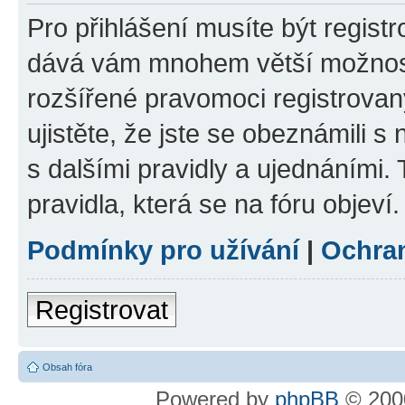
Pro přihlášení musíte být registr
dává vám mnohem větší možnosti
rozšířené pravomoci registrovan
ujistěte, že jste se obeznámili s
s dalšími pravidly a ujednáními. T
pravidla, která se na fóru objeví.
Podmínky pro užívání
|
Ochra
Registrovat
Obsah fóra
Powered by
phpBB
© 2000