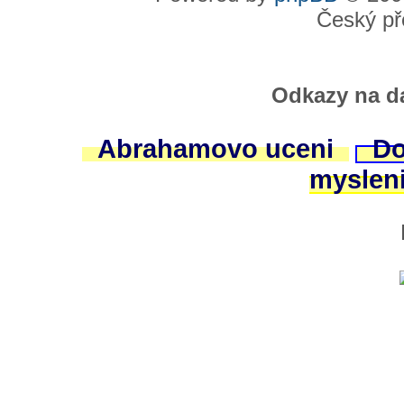
Český př
Odkazy na da
Abrahamovo uceni
Do
myslen