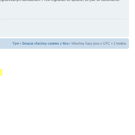
Tým
•
Smazat všechny cookies z fóra
• Všechny časy jsou v UTC + 1 hodina
m