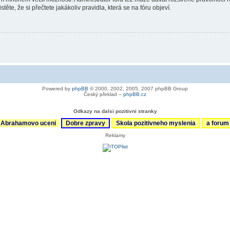
ěte, že si přečtete jakákoliv pravidla, která se na fóru objeví.
Powered by
phpBB
© 2000, 2002, 2005, 2007 phpBB Group
Český překlad –
phpBB.cz
Odkazy na dalsi pozitivni stranky
Abrahamovo uceni
Dobre zpravy
Skola pozitivneho myslenia
a foru
Reklamy