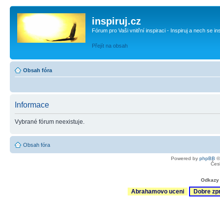
inspiruj.cz
Fórum pro Vaši vnitřní inspiraci - Inspiruj a nech se in
Přejít na obsah
Obsah fóra
Informace
Vybrané fórum neexistuje.
Obsah fóra
Powered by
phpBB
©
Čes
Odkazy 
Abrahamovo uceni
Dobre zp