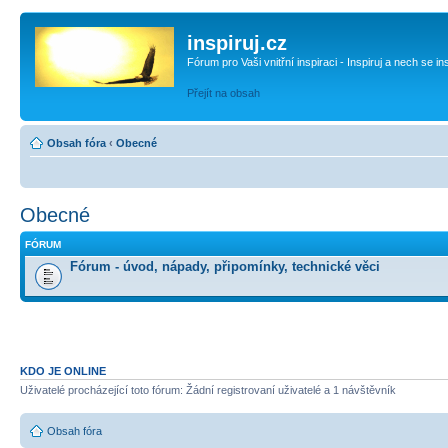
inspiruj.cz
Fórum pro Vaši vnitřní inspiraci - Inspiruj a nech se in
Přejít na obsah
Obsah fóra
‹
Obecné
Obecné
FÓRUM
Fórum - úvod, nápady, připomínky, technické věci
KDO JE ONLINE
Uživatelé procházející toto fórum: Žádní registrovaní uživatelé a 1 návštěvník
Obsah fóra