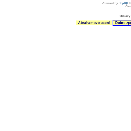
Powered by
phpBB
©
Čes
Odkazy 
Abrahamovo uceni
Dobre zp