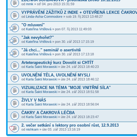
od
mmk
» stř 04. pro 2013 15:31:59
VYPRÁVĚNÍ ZÁŽITKŮ Z INDIE + OTEVŘENÁ LEKCE ČAKRO
od
Linda-Asha-Commodore
» sob 19. říj 2013 13:48:27
"O mluvení"
od
Kateřina Vrtělová
» pon 07. říj 2013 11:49:03
"Jak nevyhořet?"
od
Kateřina Vrtělová
» pon 30. zář 2013 17:15:19
"Já chci..." seminář o asertivitě
od
Kateřina Vrtělová
» pon 30. zář 2013 17:13:18
Arteterapeutický kurz Dovolit si CHTÍT
od
Karla Šakti Morawski
» úte 24. zář 2013 18:40:23
UVOLNĚNÍ TĚLA, UVOLNĚNÍ MYSLI
od
Karla Šakti Morawski
» úte 24. zář 2013 18:46:12
VIZUALIZACE NA TÉMA "MOJE VNITŘNÍ SÍLA"
od
Karla Šakti Morawski
» úte 24. zář 2013 18:51:58
ŽIVLY V NÁS
od
Karla Šakti Morawski
» úte 24. zář 2013 18:56:04
ČAKRY A ČAKROVÁ LÉČBA
od
Karla Šakti Morawski
» úte 24. zář 2013 18:23:47
2. večer setkání s lektory pro osobní růst, 12.9.2013
od
nishkam
» úte 03. zář 2013 13:16:19