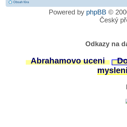
Obsah fóra
Powered by
phpBB
© 2000
Český př
Odkazy na da
Abrahamovo uceni
Do
myslen