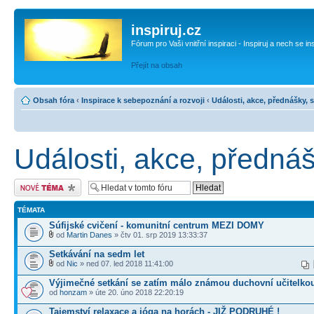
inspiruj.cz
Fórum pro Vaši vnitřní inspiraci - Inspiruj a nech se in
Přejít na obsah
Obsah fóra
‹
Inspirace k sebepoznání a rozvoji
‹
Události, akce, přednášky, 
Události, akce, přednáš
Odeslat nové téma
TÉMATA
Súfijské cvičení - komunitní centrum MEZI DOMY
od
Martin Danes
» čtv 01. srp 2019 13:33:37
Setkávání na sedm let
od
Nic
» ned 07. led 2018 11:41:00
Výjimečné setkání se zatím málo známou duchovní učitelko
od
honzam
» úte 20. úno 2018 22:20:19
Tajemství relaxace a jóga na horách - JIŽ PODRUHÉ !