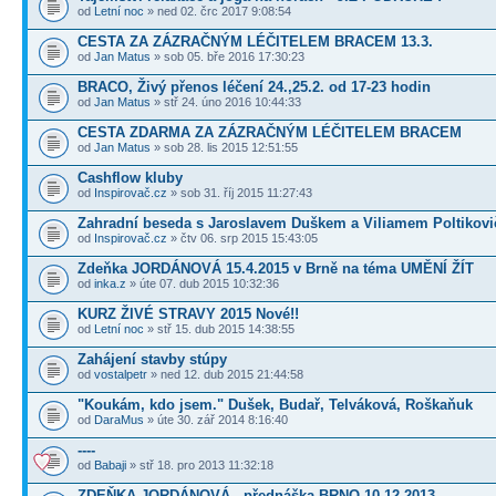
od
Letní noc
» ned 02. črc 2017 9:08:54
CESTA ZA ZÁZRAČNÝM LÉČITELEM BRACEM 13.3.
od
Jan Matus
» sob 05. bře 2016 17:30:23
BRACO, Živý přenos léčení 24.,25.2. od 17-23 hodin
od
Jan Matus
» stř 24. úno 2016 10:44:33
CESTA ZDARMA ZA ZÁZRAČNÝM LÉČITELEM BRACEM
od
Jan Matus
» sob 28. lis 2015 12:51:55
Cashflow kluby
od
Inspirovač.cz
» sob 31. říj 2015 11:27:43
Zahradní beseda s Jaroslavem Duškem a Viliamem Poltikov
od
Inspirovač.cz
» čtv 06. srp 2015 15:43:05
Zdeňka JORDÁNOVÁ 15.4.2015 v Brně na téma UMĚNÍ ŽÍT
od
inka.z
» úte 07. dub 2015 10:32:36
KURZ ŽIVÉ STRAVY 2015 Nové!!
od
Letní noc
» stř 15. dub 2015 14:38:55
Zahájení stavby stúpy
od
vostalpetr
» ned 12. dub 2015 21:44:58
"Koukám, kdo jsem." Dušek, Budař, Telváková, Roškaňuk
od
DaraMus
» úte 30. zář 2014 8:16:40
----
od
Babaji
» stř 18. pro 2013 11:32:18
ZDEŇKA JORDÁNOVÁ - přednáška BRNO 10.12.2013