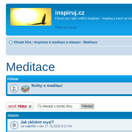
inspiruj.cz
Fórum pro Vaši vnitřní inspiraci - Inspiruj a nech se in
Přejít na obsah
Obsah fóra
‹
Inspirace k meditaci a relaxaci
‹
Meditace
Meditace
FÓRUM
Knihy o meditaci
Odeslat nové téma
TÉMATA
Jak zklidnit mysl?
od
valer93
» úte 17. říj 2023 8:17:04