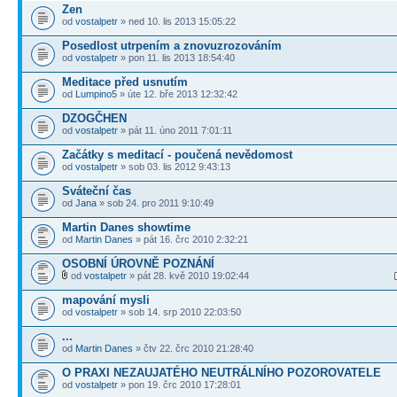
Zen
od
vostalpetr
» ned 10. lis 2013 15:05:22
Posedlost utrpením a znovuzrozováním
od
vostalpetr
» pon 11. lis 2013 18:54:40
Meditace před usnutím
od
Lumpino5
» úte 12. bře 2013 12:32:42
DZOGČHEN
od
vostalpetr
» pát 11. úno 2011 7:01:11
Začátky s meditací - poučená nevědomost
od
vostalpetr
» sob 03. lis 2012 9:43:13
Sváteční čas
od
Jana
» sob 24. pro 2011 9:10:49
Martin Danes showtime
od
Martin Danes
» pát 16. črc 2010 2:32:21
OSOBNÍ ÚROVNĚ POZNÁNÍ
od
vostalpetr
» pát 28. kvě 2010 19:02:44
mapování mysli
od
vostalpetr
» sob 14. srp 2010 22:03:50
...
od
Martin Danes
» čtv 22. črc 2010 21:28:40
O PRAXI NEZAUJATÉHO NEUTRÁLNÍHO POZOROVATELE
od
vostalpetr
» pon 19. črc 2010 17:28:01