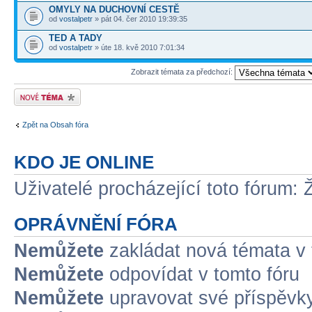
OMYLY NA DUCHOVNÍ CESTĚ
od
vostalpetr
» pát 04. čer 2010 19:39:35
TED A TADY
od
vostalpetr
» úte 18. kvě 2010 7:01:34
Zobrazit témata za předchozí:
Odeslat nové téma
Zpět na Obsah fóra
KDO JE ONLINE
Uživatelé procházející toto fórum: 
OPRÁVNĚNÍ FÓRA
Nemůžete
zakládat nová témata v 
Nemůžete
odpovídat v tomto fóru
Nemůžete
upravovat své příspěvky