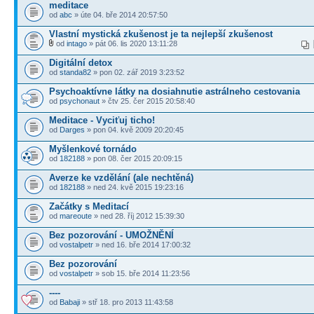
meditace
od
abc
» úte 04. bře 2014 20:57:50
Vlastní mystická zkušenost je ta nejlepší zkušenost
od
intago
» pát 06. lis 2020 13:11:28
Digitální detox
od
standa82
» pon 02. zář 2019 3:23:52
Psychoaktívne látky na dosiahnutie astrálneho cestovania
od
psychonaut
» čtv 25. čer 2015 20:58:40
Meditace - Vyciťuj ticho!
od
Darges
» pon 04. kvě 2009 20:20:45
Myšlenkové tornádo
od
182188
» pon 08. čer 2015 20:09:15
Averze ke vzdělání (ale nechtěná)
od
182188
» ned 24. kvě 2015 19:23:16
Začátky s Meditací
od
mareoute
» ned 28. říj 2012 15:39:30
Bez pozorování - UMOŽNĚNÍ
od
vostalpetr
» ned 16. bře 2014 17:00:32
Bez pozorování
od
vostalpetr
» sob 15. bře 2014 11:23:56
----
od
Babaji
» stř 18. pro 2013 11:43:58