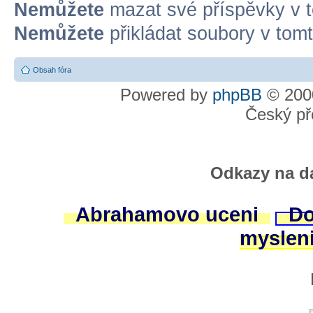
Nemůžete
mazat své příspěvky v t
Nemůžete
přikládat soubory v tomt
Obsah fóra
Powered by
phpBB
© 2000
Český př
Odkazy na da
Abrahamovo uceni
Do
myslen